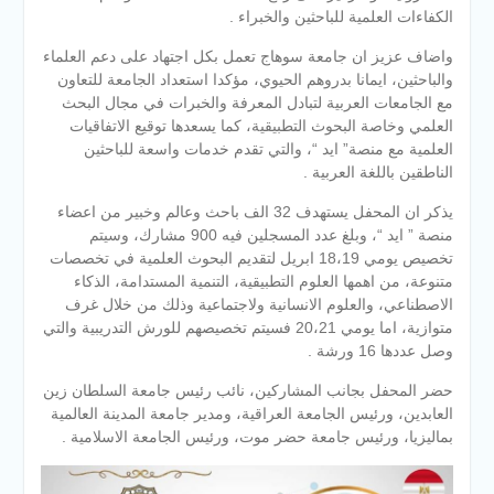
الكفاءات العلمية للباحثين والخبراء .
واضاف عزيز ان جامعة سوهاج تعمل بكل اجتهاد على دعم العلماء
والباحثين، ايمانا بدروهم الحيوي، مؤكدا استعداد الجامعة للتعاون
مع الجامعات العربية لتبادل المعرفة والخبرات في مجال البحث
العلمي وخاصة البحوث التطبيقية، كما يسعدها توقيع الاتفاقيات
العلمية مع منصة” ايد “، والتي تقدم خدمات واسعة للباحثين
الناطقين باللغة العربية .
يذكر ان المحفل يستهدف 32 الف باحث وعالم وخبير من اعضاء
منصة ” ايد “، وبلغ عدد المسجلين فيه 900 مشارك، وسيتم
تخصيص يومي 18،19 ابريل لتقديم البحوث العلمية في تخصصات
متنوعة، من اهمها العلوم التطبيقية، التنمية المستدامة، الذكاء
الاصطناعي، والعلوم الانسانية ولاجتماعية وذلك من خلال غرف
متوازية، اما يومي 20،21 فسيتم تخصيصهم للورش التدريبية والتي
وصل عددها 16 ورشة .
حضر المحفل بجانب المشاركين، نائب رئيس جامعة السلطان زين
العابدين، ورئيس الجامعة العراقية، ومدير جامعة المدينة العالمية
بماليزيا، ورئيس جامعة حضر موت، ورئيس الجامعة الاسلامية .