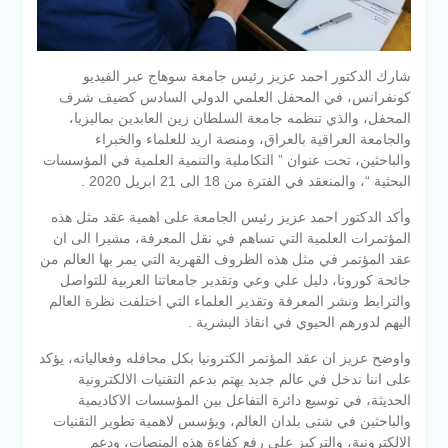
شارك الدكتور احمد عزيز رئيس جامعة سوهاج عبر الفيديو
كونفرانس، في المحفل العلمي الدولي السادس كضيف شرف
المحفل، والذي تنظمه جامعة السلطان زين العابدين بماليزيا،
والجامعة العراقية بالعراق، ومنصة اريد للعلماء والخبراء
والباحثين، تحت عنوان ” التكاملية والتنمية العلمية في المؤسسات
البحثية “، والمنعقد في الفترة من 18 الى 21 ابريل 2020 .
وأكد الدكتور احمد عزيز رئيس الجامعة على اهمية عقد مثل هذه
المؤتمرات العلمية التي تساهم في نقل المعرفة، مشيرا الى ان
عقد المؤتمر في مثل هذه الظروف القهرية التي يمر بها العالم من
جائحة كورونا، دليل علي وعي وتقدير جامعاتنا العربية للتواصل
والترابط ونشر المعرفة وتقدير العلماء التي اختلفت نظرة العالم
اليهم لدورهم الحيوي في انقاذ البشرية .
واوضح عزيز ان عقد المؤتمر الكترونيا بكل محافله وفعالياته، يؤكد
على اننا ندخل في عالم جديد يهتم بدعم التقنيات الالكترونية
الحديثة، في توسيع دائرة التفاعل بين المؤسسات الاكاديمية
والباحثين في شتى بلدان العالم، ويؤسس لاهمية تطوير التقنيات
الالكترونية، والتركيز على رفع كفاءة هذه المنصات، ودعم