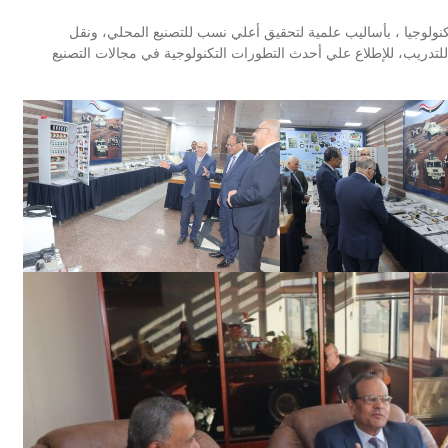
لتكنولوجيا ، بأساليب علمية لتحقيق أعلي نسب للتصنيع المحلي، ونقل
ع للتدريب، للإطلاع علي أحدث التطورات التكنولوجية في مجالات التصنيع