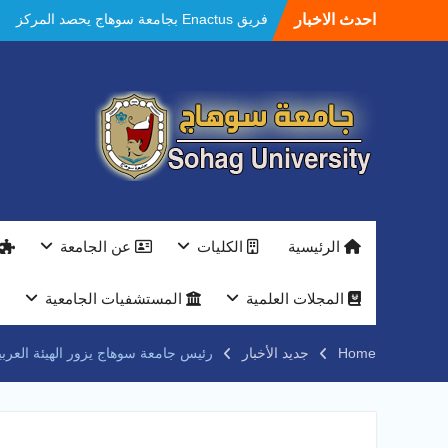
Ski
في الاستدامة بالمسابقة القومية Enactus
احدث الاخبار
t
Egypt 2026
conten
مستشفيات سوهاج الجامعية تحقق إنجازًا طبيًا
جديدًا و تنجح في علاج 3 حالات أكالازيا بتقنية
POEM دون جراحة .
النعماني يلتقي بمدير امن سوهاج الجديد لتقديم
التهنئة عقب توليه مهام منصبه ويشيد بجهود
رجال الشرطه
بجهاز ذكي لتوفير المياه ..جامعة سوهاج تشارك
بمعرض الاكاديمية العسكريه علي هامش
المؤتمر العلمى الدولى السادس للاتصالات
النعماني والمدير التنفيذي لشركة وادي النيل
الرئيسية
الكليات
عن الجامعة
يتابعان تنفيذ أحد أكبر المشروعات الإدارية
والخدمية بجامعة سوهاج الجديدة
المجلات العلمية
المستشفيات الجامعية
جامعة سوهاج تفتح أبوابها لطلاب الثانوية العامة
فى أولى أيام المرحلة الأولى للتنسيق
الإلكتروني للقبول بالجامعات 2026
Home
جديد الأخبار
رئيس جامعة سوهاج يزور الهيئة العربي