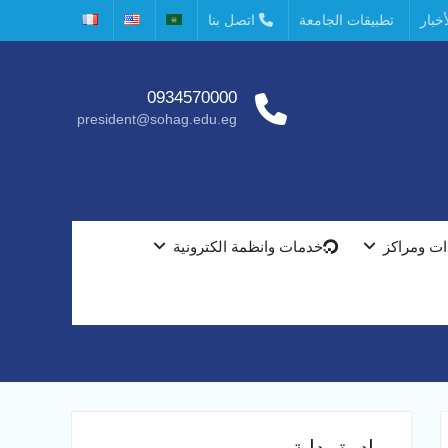
خبار
تطبيقات الجامعة
اتصل بنا
0934570000
president@sohag.edu.eg
ت ومراكز
خدمات وانظمة الكترونية
مبادرة بداية