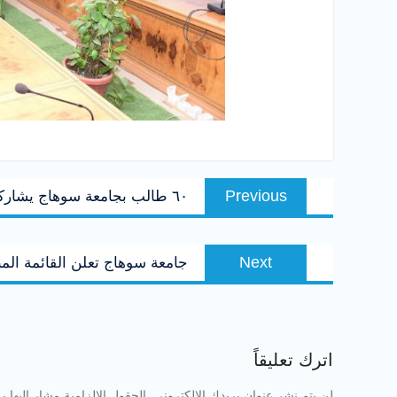
تصفّح
Previous
Previous
٦٠ طالب بجامعة سوهاج يشاركون في ورشة “لقاء الإبتكار” ضمن مبادرة ابتكر وحقق حلمك
المقالات
post:
Next
Next
جامعة سوهاج تعلن القائمة الم
post:
اترك تعليقاً
لن يتم نشر عنوان بريدك الإلكتروني.
الحقول الإلزامية مشار إليها بـ