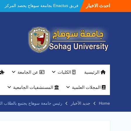
Ski
فريق Enactus بجامعة سوهاج يحصد المركز
احدث الاخبار
t
الاول في الابتكار وتمكين المراة والمركز الثاني
conten
في الاستدامة بالمسابقة القومية Enactus
Egypt 2026
مستشفيات سوهاج الجامعية تحقق إنجازًا طبيًا
جديدًا و تنجح في علاج 3 حالات أكالازيا بتقنية
POEM دون جراحة .
النعماني يلتقي بمدير امن سوهاج الجديد لتقديم
التهنئة عقب توليه مهام منصبه ويشيد بجهود
رجال الشرطه
بجهاز ذكي لتوفير المياه ..جامعة سوهاج تشارك
الرئيسية
الكليات
عن الجامعة
بمعرض الاكاديمية العسكريه علي هامش
المؤتمر العلمى الدولى السادس للاتصالات
النعماني والمدير التنفيذي لشركة وادي النيل
المجلات العلمية
المستشفيات الجامعية
يتابعان تنفيذ أحد أكبر المشروعات الإدارية
والخدمية بجامعة سوهاج الجديدة
Home
جديد الأخبار
رئيس جامعة سوهاج يجتمع بالطلاب الوا
جامعة سوهاج تفتح أبوابها لطلاب الثانوية العامة
فى أولى أيام المرحلة الأولى للتنسيق
الإلكتروني للقبول بالجامعات 2026