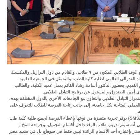
عقد الدكتور مصطفى عبدالخالق رئيس جامعة سوهاج، لقاء مع الوفد الطلابي المكون من ٩ طلاب، والقادم من دول البرازيل والمكسيك
اد الفدرالي العالمي لطلبة كلية الطب، والمتمثل في الجمعية العلمية
عة بالحرم القديم، بحضور الدكتور أسامة رشاد القائم بعمل عميد الكلية، والطالب
 أمين الصندوق والمسئول عن برنامج التبادل الطلابي.
ار التبادل الطلابي والتعاون مع الجامعات الأخرى بالدول المختلفة بهدف
ب العملي المتاحة بكل جامعة، إلى جانب إتاحة الفرصة للطلاب للتعرف على
.
وأوضح رئيس الجامعة، أن برنامج التبادل الطلابي الخاص ب(SMSA) يوفر تجربة متميزة من نوعها بإعطاء الفرصة لجميع طلبة كلية طب
 إلى أنه سيتم تدريب طلاب الوفد داخل أقسام التجميل، وجراحة المخ و
لصدر بإعتباره أحد الأقسام الرائدة ليس فقط في سوهاج بل في صعيد مصر