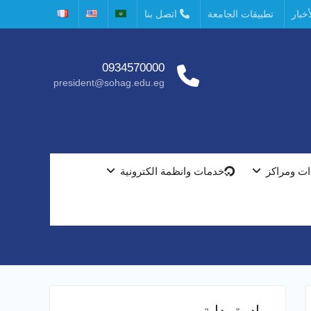
خبار
تطبيقات الجامعة
اتصل بنا
0934570000
president@sohag.edu.eg
ت ومراكز
خدمات وانظمة الكترونية
مبادرة بداية