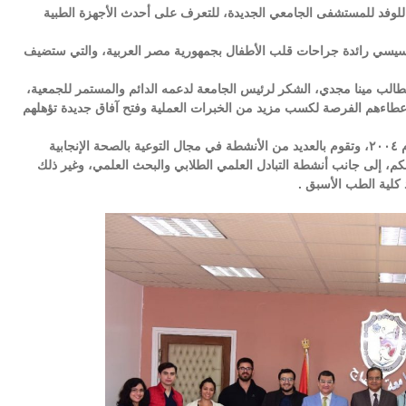
 للوفد للمستشفى الجامعي الجديدة، للتعرف على أحدث الأجهزة الطبية
السيسي رائدة جراحات قلب الأطفال بجمهورية مصر العربية، والتي ستضيف
لطالب مينا مجدي، الشكر لرئيس الجامعة لدعمه الدائم والمستمر للجمعية،
 واعطاءهم الفرصة لكسب مزيد من الخبرات العملية وفتح آفاق جديدة تؤهلهم
وجدير بالذكر أن الجمعية العلمية الطلابية”SMSA” أنشئت عام ٢٠٠٤، وتقوم بالعديد من الأنشطة في مجال التوعية بالصحة الإنجابية
كم، إلى جانب أنشطة التبادل العلمي الطلابي والبحث العلمي، وغير ذلك
كلية الطب الأسبق .