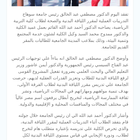
تفقد اليوم الدكتور مصطفي عبد الخالق رئيس جامعة سوهاج
التدريبات العملية لمقرر اللياقة البدنية والصحة لطلاب كلية التربية
الرياضبة، يصاحبه الدكتور أحمد عبد الله القائم بعمل عميد الكلية
والدكتور ممدوح محمد السيد وكيل الكلية لشئون خدمة المجتمع
وتنمية البيئة، وذلك بملاعب المدينة الجامعية للطالبات بالمقر
القديم للجامعة.
وأوضح الدكتور مصطفي عبد الخالق انه بناءاً علي توجيهات الرئيس
عبد الفتاح السيسي
رئيس الجمهورية والدكتور أيمن عاشور وزير
التعليم العالي والبحث العلمي بضرورة تفعيل المشروع القومى
لرفع اللياقة البدنية للطلاب وتعزيز القدرات العقلية لديهم، حرصت
الجامعة علي تدريس مقرر اللياقة البدنية لطلاب الفرقة الأولى،
بهدف تنمية مواهبهم ومهاراتهم في المجالات الرياضية، ونشر
ثقافة الممارسة الرياضية، لتخريج أبطال يرفعون أسم مصر عالياً
في مختلف المجالات والمنافسات المحلية و الإقليمية والدولية.
وأشار الدكتور أحمد عبد الله الي ان رئيس الجامعة خلال جولته
قام بتفقد الطلاب أثناء التدريبات العملية لمقرر اللياقة البدنية،
والذي تحرص الكلية علي تدريسه بإعتباره متطلب هام لتخرج
لطلاب، ودوره الإيجابي في قياس مستوى اللياقة البدنية لكل