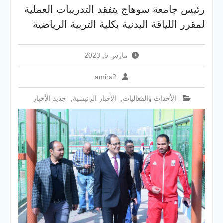
والخدمية بجامعة سوهاج
رئيس جامعة سوهاج يتفقد التدريبات العملية
الجديدة
لمقرر اللياقة البدنية بكلية التربية الرياضية
جامعة سوهاج تفتح أبوابها
لطلاب الثانوية العامة فى أولى
أيام المرحلة الأولى للتنسيق
مارس 5, 2023
الإلكتروني للقبول بالجامعات
2026
amira2
الأحداث والفعاليات
,
الأخبار الرئيسية
,
جديد الأخبار