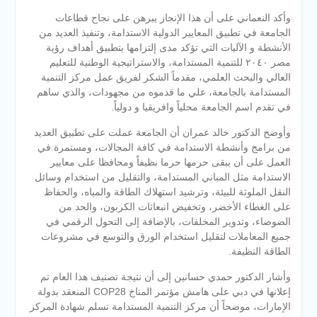
وأكد النعماني على أن هذا الإنجاز يبرهن على نجاح قطاعات
الجامعة في تطبيق المعايير الدولية الاستدامة، وتنفيذ العديد من
الأنشطة و الآليات التي تؤكد مدى إلتزامها بتطبيق أهداف رؤية
مصر ٢٠٤٠ للتنمية المستدامة، والاستراتيجية الوطنية للتعليم
العالي والبحث العلمي، مقدماً الشكر لفريق عمل مركز التنمية
المستدامة بالجامعة، علي ما قدموه من مجهودات، والذي ساهم
في تقدم اسم الجامعة محلياً وافريقيا و دولياً.
وأوضح الدكتور خالد عمران أن الجامعة عملت على تطبيق العديد
من برامج وأنشطة الاستدامة في كافة المجالات، ومستمرة في
العمل على أن يبقى حرمها حرما نظيفاً ومحافظا على معايير
الاستدامة مثل المباني المستدامة، والتقليل من استخدام وسائل
النقل الملوثة للبيئة، وترشيد استهلاك الطاقة والمياه، والحفاظ
على الغطاء الأخضر، وتخفيض انبعاثات الكربون، والحد من
الضوضاء، وتدوير المخلفات، بالإضافة إلى التحول الرقمي في
جميع المعاملات لتقليل استخدام الورق والتوسع في مشروعات
الطاقة النظيفة.
وأشار الدكتور حمدي حسانين إلى أن نتيجة تصنيف هذا العام تم
إعلانها في دبي على هامش مؤتمر المناخ COP28 المنعقد بدولة
الإمارات، موضحاً أن مركز التنمية المستدامة تسلم شهادة المركز