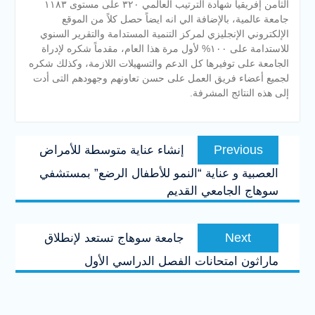
الثامن إفريقيا شهادة الترتيب العالمي ٣٢٠ على مستوى ١١٨٣
جامعة عالمية، بالإضافة الي انه ايضاً حصل كلاً من الموقع
الإلكتروني الإنجليزي لمركز التنمية المستدامة والتقرير السنوي
للاستدامة على ١٠٠% لأول مرة هذا العام، مقدماً شكره لإدراة
الجامعة على توفيرها كل الدعم والتسهيلات اللازمة، وكذلك شكره
لجميع أعضاء فريق العمل على حسن تعاونهم وجهودهم التى أدت
إلى هذه النتائج المشرفة.
تصفّح
Previous
Previous
إنشاء عناية متوسطة للأمراض
المقالات
post:
العصبية و عناية “النمو للأطفال الرضع” بمستشفي
سوهاج الجامعي القديم
Next
Next
جامعة سوهاج تستعد لإنطلاق
post:
ماراثون امتحانات الفصل الدراسي الأول