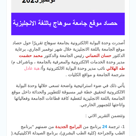
أصدرت وحدة البوابة الالكترونية بجامعة سوهاج تقريرًا حول حصاد
موقع الجامعة باللغة الانجليزية خلال شهر نوفمبر الجاري، برعاية
الدكتور
حسان النعماني
رئيس الجامعة والدكتور
محمد حشمت
مدير وحدة الخدمات الالكترونية والمعرفية بالجامعة ، وباشراف م/
طه الهلالي
نائب مدير وحدة البوابة الالكترونية وأ/
هبة عادل
مترجمة الجامعة و مواقع الكليات .
يأتي ذلك في ضوء استراتيجية واضحة تسعى خلالها وحدة البوابة
الالكترونية لتحقيق خطة غير مسبوقة للتطوير والحداثة داخل موقع
الجامعة باللغة الانجليزية لتغطية كافة قطاعات الجامعة وفعالياتها
واتاحتها للجمهور الخارجي.
وتتضمن التقرير الاتي :
1- ترجمة
24
برنامج من
البرامج الجديدة
من ضمنهم “برنامج
الطب والجراحة (كلية الطب البشري)، برنامج الصيدلة الاكلينيكية.(