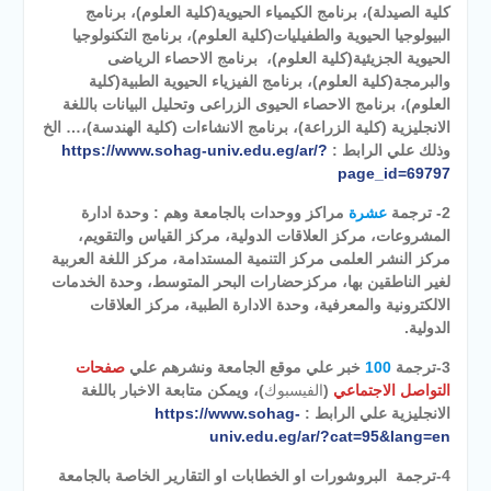
كلية الصيدلة)، برنامج الكيمياء الحيوية(كلية العلوم)، برنامج
البيولوجيا الحيوية والطفيليات(كلية العلوم)، برنامج التكنولوجيا
الحيوية الجزيئية(كلية العلوم)، برنامج الاحصاء الرياضى
والبرمجة(كلية العلوم)، برنامج الفيزياء الحيوية الطبية(كلية
العلوم)، برنامج الاحصاء الحيوى الزراعى وتحليل البيانات باللغة
الانجليزية (كلية الزراعة)، برنامج الانشاءات (كلية الهندسة)،… الخ
وذلك علي الرابط :
https://www.sohag-univ.edu.eg/ar/?
page_id=69797
2- ترجمة
عشرة
مراكز ووحدات بالجامعة وهم : وحدة ادارة
المشروعات، مركز العلاقات الدولية، مركز القياس والتقويم،
مركز النشر العلمى مركز التنمية المستدامة، مركز اللغة العربية
لغير الناطقين بها، مركزحضارات البحر المتوسط، وحدة الخدمات
الالكترونية والمعرفية، وحدة الادارة الطبية، مركز العلاقات
الدولية.
3-ترجمة
100
خبر علي موقع الجامعة ونشرهم علي
صفحات
التواصل الاجتماعي
(
الفيسبوك
)، ويمكن متابعة الاخبار باللغة
الانجليزية علي الرابط :
https://www.sohag-
univ.edu.eg/ar/?cat=95&lang=en
4-ترجمة البروشورات او الخطابات او التقارير الخاصة بالجامعة