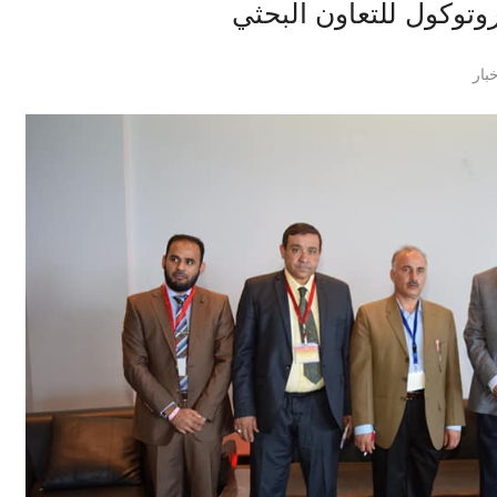
وتوكول للتعاون البحثي
بار