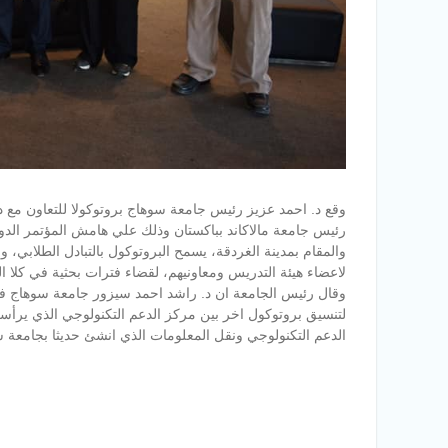
وقع د. احمد عزيز رئيس جامعة سوهاج بروتوكولا للتعاون مع د
رئيس جامعة مالاكاند بباكستان وذلك علي هامش المؤتمر الدولي
والمقام بمدينة الغردقة، يسمح البروتوكول بالتبادل الطلابي، وا
لاعضاء هيئة التدريس ومعاونيهم، لقضاء فترات بحثية في كلا ال
وقال رئيس الجامعة ان د. راشد احمد سيزور جامعة سوهاج في 
لتنسيق بروتوكول اخر بين مركز الدعم التكنولوجي الذي يرأس
الدعم التكنولوجي ونقل المعلومات الذي انشئ حديثا بجامعة 