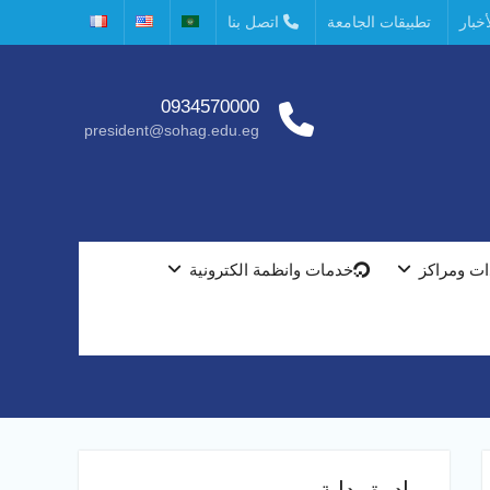
خبار
تطبيقات الجامعة
اتصل بنا
0934570000
president@sohag.edu.eg
ت ومراكز
خدمات وانظمة الكترونية
مبادرة بداية