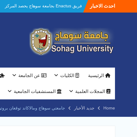
Ski
احدث الاخبار
فريق Enactus بجامعة سوهاج يحصد المركز
t
الاول في الابتكار وتمكين المراة والمركز الثاني
conten
في الاستدامة بالمسابقة القومية Enactus
Egypt 2026
مستشفيات سوهاج الجامعية تحقق إنجازًا طبيًا
جديدًا و تنجح في علاج 3 حالات أكالازيا بتقنية
POEM دون جراحة .
النعماني يلتقي بمدير امن سوهاج الجديد لتقديم
التهنئة عقب توليه مهام منصبه ويشيد بجهود
رجال الشرطه
بجهاز ذكي لتوفير المياه ..جامعة سوهاج تشارك
الرئيسية
الكليات
عن الجامعة
بمعرض الاكاديمية العسكريه علي هامش
المؤتمر العلمى الدولى السادس للاتصالات
النعماني والمدير التنفيذي لشركة وادي النيل
المجلات العلمية
المستشفيات الجامعية
يتابعان تنفيذ أحد أكبر المشروعات الإدارية
والخدمية بجامعة سوهاج الجديدة
Home
جديد الأخبار
جامعتي سوهاج ومالاكاند توقعان بروتو
جامعة سوهاج تفتح أبوابها لطلاب الثانوية العامة
فى أولى أيام المرحلة الأولى للتنسيق
الإلكتروني للقبول بالجامعات 2026