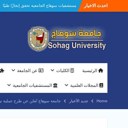
Ski
احدث الاخبار
النعماني يلتقي بمدير امن سوهاج الجديد لتقديم
t
التهنئة عقب توليه مهام منصبه ويشيد بجهود
conten
رجال الشرطه
بجهاز ذكي لتوفير المياه ..جامعة سوهاج تشارك
بمعرض الاكاديمية العسكريه علي هامش
المؤتمر العلمى الدولى السادس للاتصالات
النعماني والمدير التنفيذي لشركة وادي النيل
يتابعان تنفيذ أحد أكبر المشروعات الإدارية
والخدمية بجامعة سوهاج الجديدة
جامعة سوهاج تفتح أبوابها لطلاب الثانوية العامة
فى أولى أيام المرحلة الأولى للتنسيق
الرئيسية
الكليات
عن الجامعة
الإلكتروني للقبول بالجامعات 2026
فريق Enactus بجامعة سوهاج يحصد المركز
الاول في الابتكار وتمكين المراة والمركز الثاني
المجلات العلمية
المستشفيات الجامعية
في الاستدامة بالمسابقة القومية Enactus
Egypt 2026
Home
جديد الأخبار
جامعة سوهاج تُعلن عن طرح عملية توري
مستشفيات سوهاج الجامعية تحقق إنجازًا طبيًا
جديدًا و تنجح في علاج 3 حالات أكالازيا بتقنية
POEM دون جراحة .