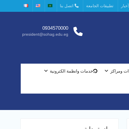
خبار
تطبيقات الجامعة
اتصل بنا
0934570000
president@sohag.edu.eg
ت ومراكز
خدمات وانظمة الكترونية
مبادرة بداية