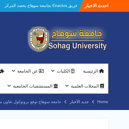
Ski
احدث الاخبار
فريق Enactus بجامعة سوهاج يحصد المركز
t
الاول في الابتكار وتمكين المراة والمركز الثاني
conten
في الاستدامة بالمسابقة القومية Enactus
Egypt 2026
مستشفيات سوهاج الجامعية تحقق إنجازًا طبيًا
جديدًا و تنجح في علاج 3 حالات أكالازيا بتقنية
POEM دون جراحة .
النعماني يلتقي بمدير امن سوهاج الجديد لتقديم
التهنئة عقب توليه مهام منصبه ويشيد بجهود
رجال الشرطه
بجهاز ذكي لتوفير المياه ..جامعة سوهاج تشارك
الرئيسية
الكليات
عن الجامعة
بمعرض الاكاديمية العسكريه علي هامش
المؤتمر العلمى الدولى السادس للاتصالات
النعماني والمدير التنفيذي لشركة وادي النيل
المجلات العلمية
المستشفيات الجامعية
يتابعان تنفيذ أحد أكبر المشروعات الإدارية
والخدمية بجامعة سوهاج الجديدة
Home
جديد الأخبار
جامعة سوهاج توقع بروتوكول تعاون مع
جامعة سوهاج تفتح أبوابها لطلاب الثانوية العامة
فى أولى أيام المرحلة الأولى للتنسيق
الإلكتروني للقبول بالجامعات 2026