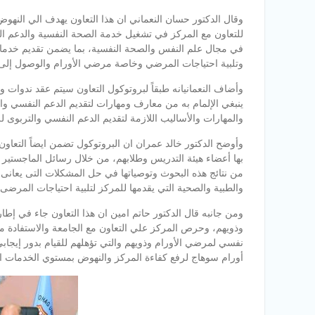
وقال الدكتور حسان النعماني ان هذا التعاون يهدف الي النهوض 
للتعاون مع المركز في تشغيل خدمة الصحة النفسية والدعم الن
في مجال علم النفس والصحة النفسية، بما يضمن تقديم خدمات
وتلبية احتياجات المرضي وخاصة مرضي الأورام والوصول إل
وأضاف النعمانيانه طبقاً لبروتوكول التعاون سيتم عقد ندوات
ينبغي الإلمام به من معارف ومهارات لتقديم الدعم النفسي وال
والمهارات والأساليب اللازمة لتقديم الدعم النفسي والتربوى
وأوضح الدكتور خالد عمران ان البروتوكول تضمن ايضاً التعاو
بها أعضاء هيئة التدريس وطلابهم، من خلال رسائل الماجستير
من نتائج هذه البحوث وتوصياتها في حل المشكلات التى يعانى 
والطبية والصحية التي يقدمها للمركز لتلبية احتياجات المرضى.
ومن جانبه قال الدكتور حاتم امين ان هذا التعاون جاء في إطار
وذويهم، وحرص المركز علي التعاون مع الجامعة والاستفادة من
نفسي لمرضي الأورام وذويهم والتي تؤهلهم للقيام بدور إيجابي
أورام سوهاج لرفع كفاءة المركز والنهوض بمستوي الخدمات ال