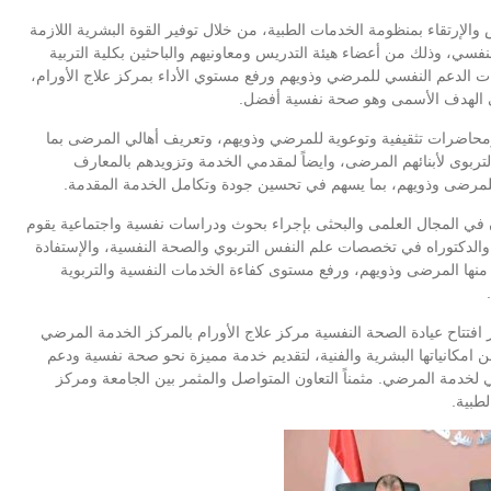
والإرتقاء بمنظومة الخدمات الطبية، من خلال توفير القوة البشرية اللازمة
فسي، وذلك من أعضاء هيئة التدريس ومعاونيهم والباحثين بكلية التربية
 الدعم النفسي للمرضي وذويهم ورفع مستوي الأداء بمركز علاج الأورام،
ى الهدف الأسمى وهو صحة نفسية أفضل.
 ومحاضرات تثقيفية وتوعوية للمرضي وذويهم، وتعريف أهالي المرضى بما
تربوى لأبنائهم المرضى، وايضاً لمقدمي الخدمة وتزويدهم بالمعارف
 للمرضى وذويهم، بما يسهم في تحسين جودة وتكامل الخدمة المقدمة.
ن في المجال العلمى والبحثى بإجراء بحوث ودراسات نفسية واجتماعية يقوم
 والدكتوراه في تخصصات علم النفس التربوي والصحة النفسية، والإستفادة
منها المرضى وذويهم، ورفع مستوى كفاءة الخدمات النفسية والتربوية
 افتتاح عيادة الصحة النفسية مركز علاج الأورام بالمركز الخدمة المرضي
 امكانياتها البشرية والفنية، لتقديم خدمة مميزة نحو صحة نفسية ودعم
 لخدمة المرضي. مثمناً التعاون المتواصل والمثمر بين الجامعة ومركز
طبية.