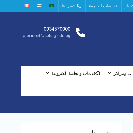
خبار
تطبيقات الجامعة
اتصل بنا
0934570000
president@sohag.edu.eg
ت ومراكز
خدمات وانظمة الكترونية
مبادرة بداية