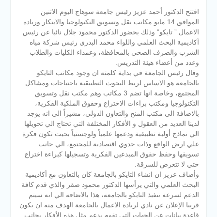
افتتح الدكتور أحمد عزيز رئيس جامعة سوهاج اليوم الاثنين
الموافق 14 مايو مكاتب نقل وتسويق التكنولوجيا والابتكار وريادة
الاعمال ” تايكو” وذلك بحضور الدكتور محمود جلال نائبا عن رئيس
أكاديمية البحث العلمي واللواء محمد البدري رئيس شركة مياه
الشرب والصرف الصحي بالمحافظة، وعمداء الكليات والطلاب
وعدد من أعضاء هيئة التدريس.
وقال رئيس الجامعة في بداية كلمته ان وجود مكاتب التايكو
بالجامعة هو الاساس لربط البحوث التطبيقية باحتياجات ومشاكل
المجتمع، وخاصة انها تضم 3 مكاتب وهم مكتب نقل وتسويق
التكنولوجيا ومكتب براءات الاختراع وحقوق الملكية الفكرية،
بالاضافة الي مكتب المنح والتعاون الدولي، مشيراً الي انه يوجد
لدينا العديد من العقول و الأفكار المختلفة التي تحتاج الي تحويلها
الي نماذج أولية تطبيقية ودعمها علمياً ولوجستياً بحيث تكون فكرة
علي ارض الواقع وذات جدوي اقتصادية للمجتمع، الي جانب
تسويقها وحفظ حقوق المبدعين الفكرية وتسجيلها كبراءة اختراع
ختي لا تتعرض للسرقة.
وأضاف عزيز ان انشاء التايكو بالجامعة كان بالتعاون مع أكاديمية
البحث العلمي والتي يرأسها الدكتور محمود صقر والذي قدم كافة
الدعم لسرعة تنفيذ التايكو بالجامعة، هذا بالاضافة الي انه سيتم
قريبا الإعلان عن نادي لريادة الاعمال بالجامعة الهدف منه ان يكون
قاعدة بيانات عن الجهات التي تقوم بدعم مثل هذه الأفكار بجانب