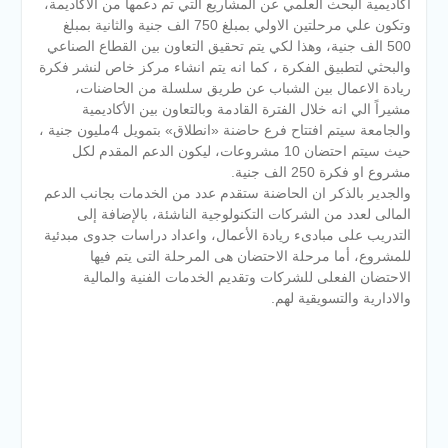
أكاديمية البحث العلمي عن المشاريع التي تم دعمها من الأكاديمة،
وتكون علي مرحلتين الاولي بمبلغ 750 الف جنية والثانية بمبلغ
500 الف جنية، وهذا لكي يتم تحقيق التعاون بين القطاع الصناعي
والبحثي لتطبيق الفكرة ، كما انه يتم انشاء مركز خاص لنشر فكرة
ريادة الاعمال بين الشباب عن طريق سلسلة من الحاضنات،
مشيراً الي انه خلال الفترة القادمة وبالتعاون بين الأكاديمية
والجامعة سيتم افتتاح فرع حاضنة «انطلاق» بتمويل 4مليون جنية ،
حيث سيتم احتضان 10 مشروعات، ليكون الدعم المقدم لكل
مشروع او فكرة 250 الف جنية.
والجدير بالذكر ان الحاضنة ستقدم عدد من الخدمات بجانب الدعم
المالى لعدد من الشركات التكنولوجية الناشئة، بالإضافة إلى
التدريب على مبادىء ريادة الأعمال، واعداد دراسات جدوى مبدئية
للمشروع، أما مرحلة الاحتضان هى المرحلة التى يتم فيها
الاحتضان الفعلى للشركات وتقديم الخدمات الفنية والمالية
والادارية والتسويقية لهم.