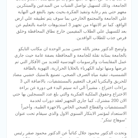
الجامعة، وذلك لتسهيل تواصل الشباب من المبدعين والمبتكرين
معهم حتي يتم رعاية وتنفيذ الفكرة،بحيث يعود بالنفع في النهاية
علي الجامعة والمجتمع الخارجي بما سوف يتم تطبيقه علي ارض
الواقع، كما تم الانتهاء من تجهيز 3 استديوهات خاصة بالتعليم عن
بعد للتسهيل علي الطلاب المقيمين خارج نطاق المحافظة وخلق
فرص جذب للطلاب الوافدين.
واوضح الدكتور معتز بالله حسن مدير الوحدة ان مكاتب التايكو
بالجامعة بمثابة نقلة للجامعة و المحافظة بصفة عامة حيث جاري
عمل المقايسات والرسومات الهندسية للعديد من الأفكار التي تم
عرضها ومنها توليد الكهرباء بالخلايا الحرارية، التهوية بالطاقة
الشمسية، تنقية مياة الصرف الصحي، تصنيع بلاستيك خشبي مضاد
للحريق والبكتريا لغرف التعقيم بالمستشفيات، بالاضافة الي 3
براءات اختراع ، مشيراً الي انه سيتم البدء في دورة عن براءة
الاختراع وحقوق الملكية الفكرية والتي بلغ عدد المسجلين بها حتي
الان 200 مشترك، كما جاري التجهيز لعقد دورات لخدمة
المستشفيات والقطاع الصحي الخاص بالاجهزة الطبية، وأخيراً
الاستعداد لمؤتمر الابتكار السنوي الاول والذي سيقام تحت عنوان
“سوهاج تبتكر”.
.
وتحدث الدكتور محمود جلال كنائباً عن الدكتور محمود صقر رئيس