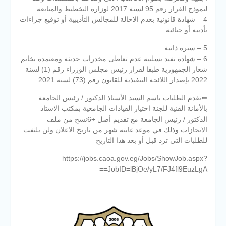
لنموذج القرار رقم 95 لسنة 2017 لوزارة التخطيط والمتابعة.
4 – شهادة قانونية بعدم الاحالة للمجالس التأديبية أو توقيع جزاءات
تأدبيه أو جنائية .
5 – سيره ذاتية.
6 – شهادة تفيد بسلبية عدم تعاطى مخدرات حديثة ومعتمدة بخاتم
شعار الجمهورية طبقا لقرار رئيس مجلس الوزراء رقم (1) لسنة
2022 بإصدار اللائحة التنفيذية للقانون رقم (73) لسنة 2021.
⇐تقدم الطلبات باسم السيد الأستاذ الدكتور / رئيس الجامعة
بالأمانة الفنية للجنة اختيار القيادات الجامعية بمكتب الاستاذ
الدكتور / رئيس الجامعة مع تقديم أصل +6نسخ من ملف
الانجازات وذلك في موعد غايته شهر من تاريخ الاعلان ولن يلتفت
للطلبات التي ترد قبل أو بعد هذا التاريخ
https://jobs.caoa.gov.eg/Jobs/ShowJob.aspx?
JobID=lBjOe/yL7/FJ4fl9EuzLgA==