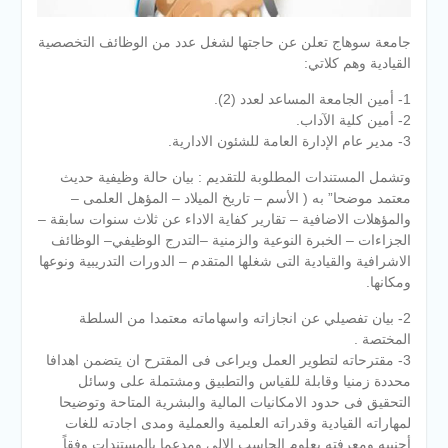
جامعة سوهاج تعلن عن حاجتها لشغل عدد من الوظائف التخصصية
القيادية وهم كلاتي:
1- أمين الجامعة المساعد لعدد (2).
2- أمين كلية الآداب.
3- مدير عام الإدارة العامة للشئون الادارية.
وتشمل المستندات المطلوبة للتقديم : بيان حالة وظيفية حديث
معتمد موضحا” به ( الأسم – تاريخ الميلاد – المؤهل العلمى –
والمؤهلات الاضافية – تقارير كفاية الاداء عن ثلاث سنوات سابقة –
الجزاءات – الخبرة النوعية والزمنية –التدرج الوظيفي– الوظائف
الاشرافية والقيادية التى شغلها المتقدم – الدورات التدريبية ونوعها
ومكانها.
2- بيان تفصيلي عن انجازاته واسهاماته معتمدا من السلطة
المختصة .
3- مقترحاته لتطوير العمل ويراعى فى المقترح ان يتضمن اهدافا
محددة زمنيا وقابلة للقياس والتطبيق ومشتملة على وسائل
التحقيق فى حدود الامكانيات المالية والبشرية المتاحة وتوضيحا
لمهاراته القيادية وقدراته العلمية والعملية ومدى اجادته للغات
أجنبيه ومعرفته بعلوم الحاسب الالى ومدعما بالمستندات وفقاً