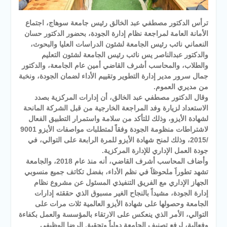
ترأس الدكتور مصطفي عبد الخالق رئيس جامعة سوهاج، اجتماع
الأمانة العامة لمراجعة نظام إدارة الجودة، بحضور الدكتور حسان
النعماني نائب رئيس الجامعة لشئون الدراسات العليا والبحوث،
والدكتور عبدالناصر يس نائب رئيس الجامعة لشئون التعليم
والطلاب، والمحاسب أشرف القاضي أمين عام الجامعة، والدكتور
جمال سرور مدير إدارة التطوير وتقييم الأداء لضمان الجودة، ونخبة
من مديري العموم.
وقال الدكتور مصطفي عبد الخالق، أن إدارات المركزية بصدد
الاستعداد لزيارة وفد المراجعة الخارجية من قبل الشركة المانحة
لشهادة الأيزو، وذلك للتأكد من سلامة واستمرار التطبيق الفعال
لاشتراطات منظومة الجودة وفقاً لمتطلبات مواصفات الأيزو 9001
/2015، وذلك لمنح شهادة الأيزو للمرة الرابعة على التوالي، في
جودة العمل الإداري للإدارة المركزية.
وأضاف المحاسب أشرف القاضي، أنه منذ عام 2018، والجامعة
تشهد تطوراََ ملحوظاََ في نظم الأداء، بفضل تكاتف جميع منسوبي
الجهاز الإداري مع الفريق التنفيذي المسئول عن مشروع نظام
إدارة الجودة، مشيداً بالنجاح الغير مسبوق الذي حققته إدارات
الجامعة وحصولها على شهادة الأيزو العالمية ثلات مرات على
التوالي، الأمر الذي ينعكس على الارتقاء بالمؤسسة والعمل بكفاءة
وفعالية، لرفع تصنيف الجامعة دولياً وتحقيق الرضا الوظيفي