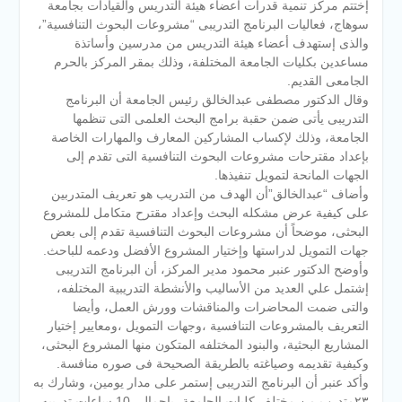
إختتم مركز تنمية قدرات أعضاء هيئة التدريس والقيادات بجامعة
سوهاج، فعاليات البرنامج التدريبى “مشروعات البحوث التنافسية”،
والذى إستهدف أعضاء هيئة التدريس من مدرسين وأساتذة
مساعدين بكليات الجامعة المختلفة، وذلك بمقر المركز بالحرم
الجامعى القديم.
وقال الدكتور مصطفى عبدالخالق رئيس الجامعة أن البرنامج
التدريبى يأتى ضمن حقبة برامج البحث العلمى التى تنظمها
الجامعة، وذلك لإكساب المشاركين المعارف والمهارات الخاصة
بإعداد مقترحات مشروعات البحوث التنافسية التى تقدم إلى
الجهات المانحة لتمويل تنفيذها.
وأضاف “عبدالخالق”أن الهدف من التدريب هو تعريف المتدربين
على كيفية عرض مشكله البحث وإعداد مقترح متكامل للمشروع
البحثى، موضحاً أن مشروعات البحوث التنافسية تقدم إلى بعض
جهات التمويل لدراستها وإختيار المشروع الأفضل ودعمه للباحث.
وأوضح الدكتور عنبر محمود مدير المركز، أن البرنامج التدريبى
إشتمل علي العديد من الأساليب والأنشطة التدريبية المختلفه،
والتى ضمت المحاضرات والمناقشات وورش العمل، وأيضا
التعريف بالمشروعات التنافسية ،وجهات التمويل ،ومعايير إختيار
المشاريع البحثية، والبنود المختلفه المتكون منها المشروع البحثى،
وكيفية تقديمه وصياغته بالطريقة الصحيحة فى صوره منافسة.
وأكد عنبر أن البرنامج التدريبى إستمر على مدار يومين، وشارك به
٢٣متدرب من مختلف كليات الجامعة، بإجمالى 10 ساعات تدريبه