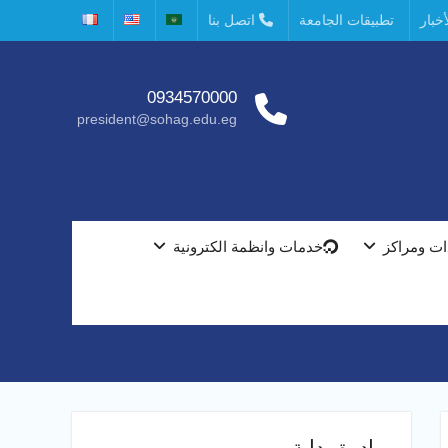
خبار
تطبيقات الجامعة
اتصل بنا
0934570000
president@sohag.edu.eg
ت ومراكز
خدمات وانظمة الكترونية
مبادرة بداية