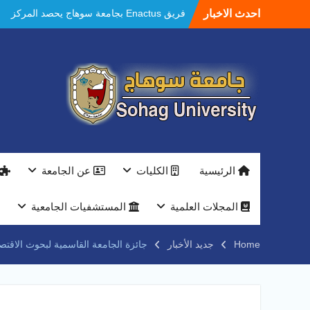
Ski
احدث الاخبار
فريق Enactus بجامعة سوهاج يحصد المركز
t
الاول في الابتكار وتمكين المراة والمركز الثاني
conten
في الاستدامة بالمسابقة القومية Enactus
Egypt 2026
مستشفيات سوهاج الجامعية تحقق إنجازًا طبيًا
جديدًا و تنجح في علاج 3 حالات أكالازيا بتقنية
POEM دون جراحة .
النعماني يلتقي بمدير امن سوهاج الجديد لتقديم
التهنئة عقب توليه مهام منصبه ويشيد بجهود
رجال الشرطه
بجهاز ذكي لتوفير المياه ..جامعة سوهاج تشارك
الرئيسية
الكليات
عن الجامعة
بمعرض الاكاديمية العسكريه علي هامش
المؤتمر العلمى الدولى السادس للاتصالات
النعماني والمدير التنفيذي لشركة وادي النيل
المجلات العلمية
المستشفيات الجامعية
يتابعان تنفيذ أحد أكبر المشروعات الإدارية
والخدمية بجامعة سوهاج الجديدة
Home
جديد الأخبار
جائزة الجامعة القاسمية لبحوث الاقتص
جامعة سوهاج تفتح أبوابها لطلاب الثانوية العامة
فى أولى أيام المرحلة الأولى للتنسيق
الإلكتروني للقبول بالجامعات 2026