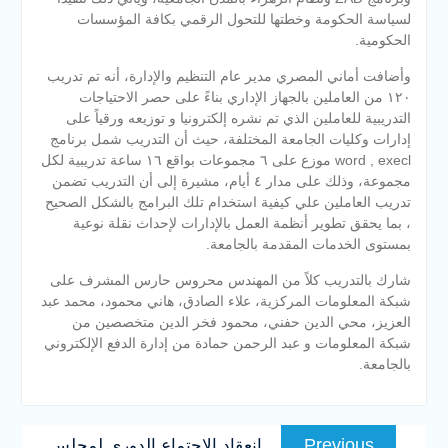
لسياسة الحكومة وخطتها للتحول الرقمي بكافة المؤسسات
الحكومية.
وأضافت أماني المصري مدير عام التنظيم والإدارة، أنه تم تدريب
١٢٠ من العاملين بالجهاز الإداري بناءً على حصر الاحتياجات
التدريبية للعاملين الذي تم نشره إلكترونيا و توزيعه ورقياً على
إدارات وكليات الجامعة المختلفة، حيث أن التدريب شمل برنامج
word , execl موزع على ٦ مجموعات بواقع ١٦ ساعة تدريبية لكل
مجموعة، وذلك على مدار ٤ أيام، مشيرة إلى أن التدريب تضمن
تدريب العاملين علي كيفية استخدام تلك البرامج بالشكل الصحيح
، بما يحقق تطوير أنظمة العمل بالإدارات لإحداث نقلة نوعية
بمستوى الخدمات المقدمة بالجامعة.
شارك بالتدريب كلاً من المهندس محروس حارس المشرف على
شبكة المعلومات المركزية، علاء الصادق، هاني محمود، محمد عبد
العزيز، محي الدين حفني، محمود فخر الدين متخصصين من
شبكة المعلومات و عبد الرحمن حمادة من إدارة الدفع الإلكتروني
بالجامعة.
تصفّح
Previous
Previous
انعقاد الاجتماع الدوري لمجلس