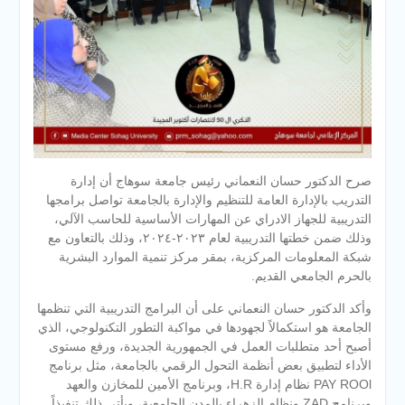
صرح الدكتور حسان النعماني رئيس جامعة سوهاج أن إدارة
التدريب بالإدارة العامة للتنظيم والإدارة بالجامعة تواصل برامجها
التدريبية للجهاز الادراي عن المهارات الأساسية للحاسب الآلي،
وذلك ضمن خطتها التدريبية لعام ٢٠٢٣-٢٠٢٤، وذلك بالتعاون مع
شبكة المعلومات المركزية، بمقر مركز تنمية الموارد البشرية
بالحرم الجامعي القديم.
وأكد الدكتور حسان النعماني على أن البرامج التدريبية التي تنظمها
الجامعة هو
استكمالاً لجهودها في مواكبة التطور التكنولوجي، الذي
أصبح أحد متطلبات العمل في الجمهورية الجديدة، ورفع مستوى
الأداء لتطبيق بعض أنظمة التحول الرقمي بالجامعة، مثل برنامج
PAY ROOl نظام إدارة H.R، وبرنامج الأمين للمخازن والعهد
وبرنامج ZAD ونظام الزهراء بالمدن الجامعية، ويأتي ذلك تنفيذاً