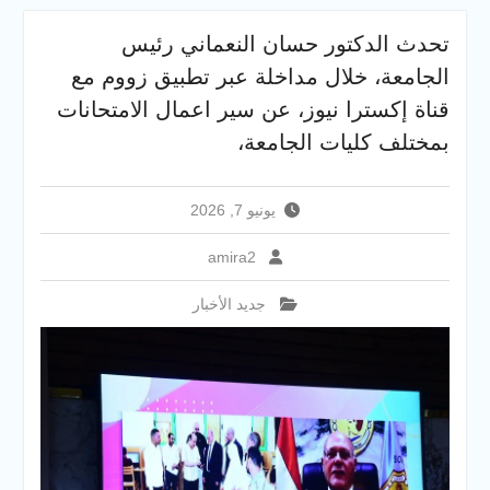
والخدمية بجامعة سوهاج
الجديدة
تحدث الدكتور حسان النعماني رئيس
جامعة سوهاج تفتح أبوابها
الجامعة، خلال مداخلة عبر تطبيق زووم مع
لطلاب الثانوية العامة فى أولى
أيام المرحلة الأولى للتنسيق
قناة إكسترا نيوز، عن سير اعمال الامتحانات
الإلكتروني للقبول بالجامعات
بمختلف كليات الجامعة،
2026
يونيو 7, 2026
amira2
جديد الأخبار