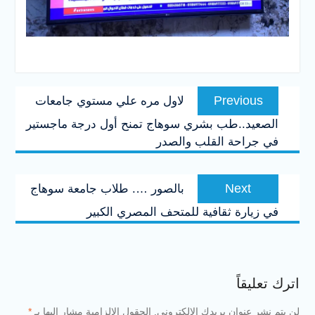
تصفّح
Previous
Previous
لاول مره علي مستوي جامعات
المقالات
post:
الصعيد..طب بشري سوهاج تمنح أول درجة ماجستير
في جراحة القلب والصدر
Next
Next
بالصور …. طلاب جامعة سوهاج
post:
في زيارة ثقافية للمتحف المصري الكبير
اترك تعليقاً
لن يتم نشر عنوان بريدك الإلكتروني.
الحقول الإلزامية مشار إليها بـ
*