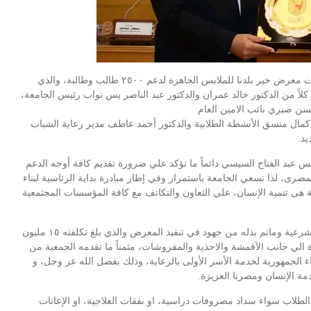
شهد الدكتور حسان النعماني رئيس جامعة سوهاج ختام فعاليات معرض خير بلدنا للملابس الجاهزة لدعم ٢٥٠٠ طالب وطالبة، والذي
كلاً من الدكتور خالد عمران والدكتور عبد الناصر يس نواب رئيس الجامعة،
سن صبري نائب الامين العام
مال منسق الأنشطة الطلابية والدكتور أحمد عاطف مدير رعاية الشباب
يد.
 عبد الفتاح السيسي دائماً ما تؤكد علي ضرورة تقديم كافة أوجه الدعم
المصرى، لذا تسعي الجامعة باستمرار وفي إطار مبادرة بداية الرئاسية لبناء
ية هى تنمية الإنسان، علي التعاون والتكاتف مع كافة المؤسسات المجتمعية
ووجه النعماني الشكر لجميع الحضور القائمين على الجمعية الشرعية وماتم بذله من جهود في تنفيذ المعرض والذي بلغ تكلفته ١٥ مليون
الي جانب الأقمشة والاحذية والمفروشات، مثمناً ما تقدمه الجمعية من
اء الجمهورية لخدمة الأسر الأولى بالرعاية، وذلك بفضل الله عز وجل، و
ة الإنسان ومصرنا العزيزة.
 الطلاب سواء سداد مصروفات دراسية، او نفقات العلاجية، او الإعانات