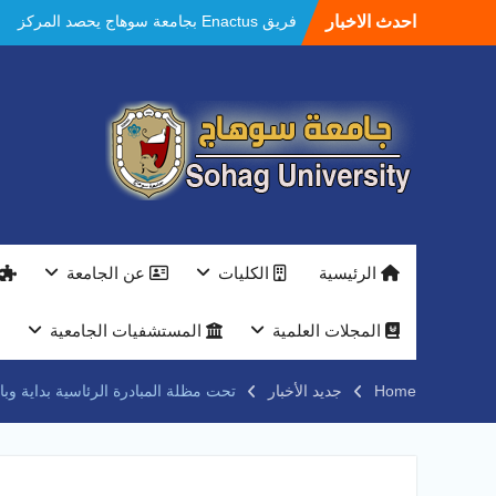
Ski
احدث الاخبار
مستشفيات سوهاج الجامعية تحقق إنجازًا طبيًا
t
جديدًا و تنجح في علاج 3 حالات أكالازيا بتقنية
conten
POEM دون جراحة .
النعماني يلتقي بمدير امن سوهاج الجديد لتقديم
التهنئة عقب توليه مهام منصبه ويشيد بجهود
رجال الشرطه
بجهاز ذكي لتوفير المياه ..جامعة سوهاج تشارك
بمعرض الاكاديمية العسكريه علي هامش
المؤتمر العلمى الدولى السادس للاتصالات
النعماني والمدير التنفيذي لشركة وادي النيل
يتابعان تنفيذ أحد أكبر المشروعات الإدارية
الرئيسية
الكليات
عن الجامعة
والخدمية بجامعة سوهاج الجديدة
جامعة سوهاج تفتح أبوابها لطلاب الثانوية العامة
فى أولى أيام المرحلة الأولى للتنسيق
المجلات العلمية
المستشفيات الجامعية
الإلكتروني للقبول بالجامعات 2026
فريق Enactus بجامعة سوهاج يحصد المركز
Home
جديد الأخبار
تحت مظلة المبادرة الرئاسية بداية وبالتعاون مع الجمعي
الاول في الابتكار وتمكين المراة والمركز الثاني
في الاستدامة بالمسابقة القومية Enactus
Egypt 2026