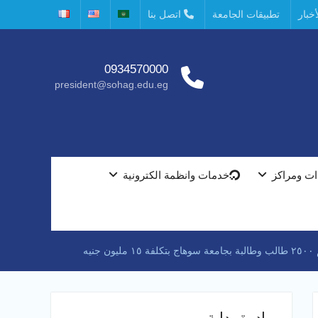
خبار
تطبيقات الجامعة
اتصل بنا
0934570000
president@sohag.edu.eg
ت ومراكز
خدمات وانظمة الكترونية
ه
مبادرة بداية