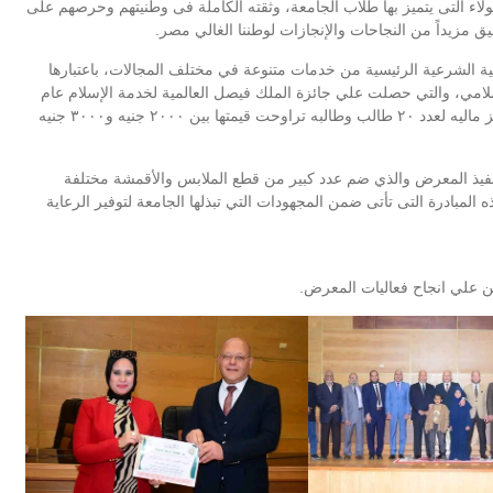
والولاء التى يتميز بها طلاب الجامعة، وثقته الكاملة فى وطنيتهم وحرصهم على
مزيداً من النجاحات والإنجازات لوطننا الغالي مصر.
الشرعية الرئيسية من خدمات متنوعة في مختلف المجالات، باعتبارها
سلامي، والتي حصلت علي جائزة الملك فيصل العالمية لخدمة الإسلام عام
2009، مضيفاً انه خلال حفل الختام تم إجراء سحب علي جوائز ماليه لعدد ٢٠ طالب وطالبه تراوحت قيمتها بين ٢٠٠٠ جنيه و٣٠٠٠ جنيه
نفيذ المعرض والذي ضم عدد كبير من قطع الملابس والأقمشة مختلفة
ذه المبادرة التى تأتى ضمن المجهودات التي تبذلها الجامعة لتوفير الرعاية
ئمين علي انجاح فعاليات المعرض.