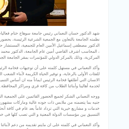
نظمته الجامعة بالتعاون مع الجمعية الشرعية الرئيسة، بحضور 
الدكتور مصطفى إسماعيل الأمين العام للجمعية، المستشار ح
، المحاسب اشرف القاضي أمين عام الجامعة، الدكتور محمد ك
المركزية، وذلك بالمركز الدولي للمؤتمرات بمقر الجامعة الجد
وأكد النعماني في مستهل كلمته على أن توجيهات فخامة الرئيس
للفئات الأولى بالرعاية، و توفير الحياة الكريمة لأبناء الشعب 
الانسان التي أطلقها فخامة الرئيس ايماناً منه ان أساس التنم
لخدمة أهالينا وأبنائنا الطلاب من كافة قري ومراكز المحافظة.
جنيه بما يتضمنه من ملابس ذات جوده عالية وماركات مشهورة 
خدمات و مشاريع خيرية التي تزداد عاماً بعد عام في كافة أنح
التنسيق بين مؤسسات الدولة المعنية و التي تصب كلها فى خدم
وأكد النعماني في كلمته على ان مايتم تقديمه من دعم لأبنائنا