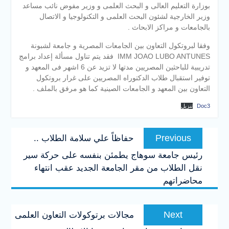
بوزارة التعليم العالى و البحث العلمى و وزير مفوض نائب مساعد
وزير الخارجية لشئون البحث العلمى و التكنولوجيا و الاتصال
بالجامعات و مراكز الابحاث .
وفقا لبروتكول التعاون بين الجامعات المصرية و جامعة لشبونة
IMM JOAO LUBO ANTUNES فقد يتم تناول مسألة إعداد برامج
تدريبية للباحثين المصريين مدتها لا تزيد عن 6 اشهر فى المعهد و
توفير استقبال طلاب الدكتوراه المصريين على غرار بروتكول
التعاون بين المعهد و الجامعات الصينية كما هو مرفق بالملف .
Doc3
تنزيل
تصفّح
Previous
Previous
حفاظاً علي سلامة الطلاب ..
المقالات
post:
رئيس جامعة سوهاج يطمئن بنفسه على حركة سير
نقل الطلاب من مقر الجامعة الجديد عقب انتهاء
محاضراتهم
Next
Next
مجالات برتوكولات التعاون العلمى
post: