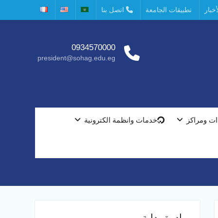
خبار
تطبيقات الجامعة
اتصل بنا
0934570000
president@sohag.edu.eg
ت ومراكز
خدمات وانظمة الكترونية
مبادرة بداية