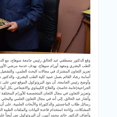
وقع الدكتور مصطفي عبد الخالق رئيس جامعة سوهاج، مع الدكت
الطب البشري ومعهد أورام سوهاج، بهدف خدمة مرضي الأورام
تعزيز التعاون المشترك في مجالات البحث العلمي، والتشغيل 
أسامة رشاد القائم بعمل عميد كلية الطب البشري، والدكتور
وأوضح رئيس الجامعة، أن بنود البروتوكول الموقع تنص على تو
الجراحية(عامة-خاصة)، والعلاج الكيماوي والاشعاعي بكل أنوا
وتعزيز التعاون في مجال اللجان المتخصصة للأورام المختلفة 
وأشار عبد الخالق، إلى أنه في مجال التعاون العلمي والبحث
رسائل طلاب الماجستير والدكتوراة والأبحاث العلمية، على أن
المشكلات، وإتاحة استخدام قاعدة البيانات والملفات الطبية 
وأضاف الدكتور حاتم محمد أمين، أن البروتوكول نص أيضاً عل