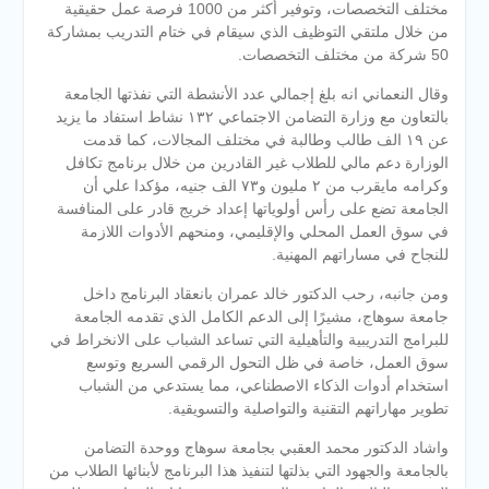
مختلف التخصصات، وتوفير أكثر من 1000 فرصة عمل حقيقية
من خلال ملتقي التوظيف الذي سيقام في ختام التدريب بمشاركة
50 شركة من مختلف التخصصات.
وقال النعماني انه بلغ إجمالي عدد الأنشطة التي نفذتها الجامعة
بالتعاون مع وزارة التضامن الاجتماعي ١٣٢ نشاط استفاد ما يزيد
عن ١٩ الف طالب وطالبة في مختلف المجالات، كما قدمت
الوزارة دعم مالي للطلاب غير القادرين من خلال برنامج تكافل
وكرامه مايقرب من ٢ مليون و٧٣ الف جنيه، مؤكدا علي أن
الجامعة تضع على رأس أولوياتها إعداد خريج قادر على المنافسة
في سوق العمل المحلي والإقليمي، ومنحهم الأدوات اللازمة
للنجاح في مساراتهم المهنية.
ومن جانبه، رحب الدكتور خالد عمران بانعقاد البرنامج داخل
جامعة سوهاج، مشيرًا إلى الدعم الكامل الذي تقدمه الجامعة
للبرامج التدريبية والتأهيلية التي تساعد الشباب على الانخراط في
سوق العمل، خاصة في ظل التحول الرقمي السريع وتوسع
استخدام أدوات الذكاء الاصطناعي، مما يستدعي من الشباب
تطوير مهاراتهم التقنية والتواصلية والتسويقية.
واشاد الدكتور محمد العقبي بجامعة سوهاج ووحدة التضامن
بالجامعة والجهود التي بذلتها لتنفيذ هذا البرنامج لأبنائها الطلاب من