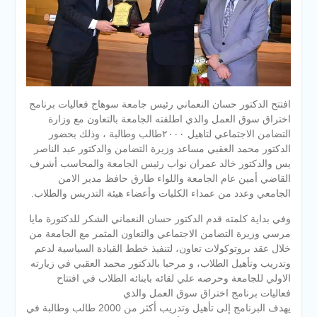
افتتح الدكتور حسان النعماني رئيس جامعة سوهاج فعاليات برنامج
اختراق سوق العمل والذي اطلقته الجامعة بالتعاون مع وزارة
التضامن الاجتماعي لتاهيل ٢٠٠٠طالب وطالبة ، وذلك بحضور
الدكتور محمد العقبي مساعد وزيرة التضامن والدكتور عبد الناصر
يس والدكتور خالد عمران نواب رئيس الجامعة والمحاسب أشرف
القاضي أمين عام الجامعة واللواء طارق حافظ مدير الامن
الجامعي وعدد من عمداء الكليات وأعضاء هيئة التدريس والطلاب.
وفي بداية كلمته قدم الدكتور حسان النعماني الشكر للدكتورة مايا
مرسي وزيرة التضامن الاجتماعي والتعاون المثمر مع الجامعة من
خلال عقد بروتوكولات تعاون، لتنفيذ خطط القيادة السياسية لدعم
وتدريب وتأهيل الطلاب، و مرحبا بالدكتور محمد العقبي في زيارته
الاولي للجامعة وحرصه علي لقائه بابنائه الطلاب في افتتاح
فعاليات برنامج اختراق سوق العمل والذي
يهدف البرنامج إلى تأهيل وتدريب أكثر من 2000 طالب وطالبة في