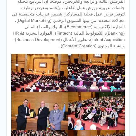
الفرقتين الثالثة والرابعة والخريجين، موضحا ان البرنامج تتخلله
جلسات تدريبية وورش عمل تفاعلية، ويُختتم بمعرض توظيف
لتوفير فرص عمل فعلية للمشاركين يتضمن تدريبات متخصصة في
مجالات متعددة، من بينها التسويق الرقمي (Digital Marketing)،
التجارة الإلكترونية (E-commerce)، البنوك والقطاع المالي
(Banking)، التكنولوجيا المالية (Fintech)، الموارد البشرية (HR &
Talent Acquisition)، تطوير الأعمال (Business Development)،
وإنشاء المحتوى (Content Creation).