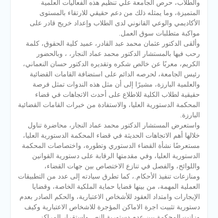
والطلاب، حرص الجامعة علي تنظيم هذه الفعاليات العلمية
المتميزة، وما يمثله ذلك من دعم حقيقي للارتقاء بالمستوى
الأكاديمي والوعي القانوني لدى الطلاب وإعداد خريج قادر على
مواكبة متطلبات سوق العمل.
وألقى الدكتور عثمان محمد عبد القادر، عميد كلية الحقوق، كلمة
رحب فيها بالمستشار الدكتور محمد عماد النجار، ، وبالحضور
الكريم، معربًا عن خالص شكره وتقديره الدكتور حسان النعماني،
رئيس الجامعة، لحرصه الدائم على استضافة القامات القضائية
والعلمية البارزة، مشيرًا إلى أن مثل هذه الندوات تمثل فرصة
حقيقية لطلاب الكلية للاطلاع على أحدث الاتجاهات في قضاء
المحكمة الدستورية العليا، والاستفادة من خبرات القامات القضائية
البارزة.
واستعرض المستشار الدكتور محمد عماد النجار، محاضرة تناول
خلالها أهم الاتجاهات الحديثة في قضاء المحكمة الدستورية العليا،
مستعرضًا نشأة القضاء الدستوري وتطوره، واختصاصات المحكمة
الدستورية العليا، وفي مقدمتها الرقابة على دستورية القوانين
واللوائح، والفصل في تنازع الاختصاص بين جهات القضاء،
ومنازعات تنفيذ الأحكام.، كما تطرق سيادته إلى عدد من التطبيقات
العملية المهمة، من بينها قضايا حماية الملكية الخاصة، وقضايا
الإيجارات وامتداد العقود للأشخاص الاعتبارية، والحكم الصادر بعدم
دستورية تثبيت اجرة الاماكن المؤجرة للاشخاص الاعتبارية وكيف
وزانت المحكمة بين عدم دستورية النص واستقرار المراكز