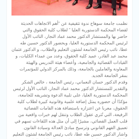
نظمت جامعة سوهاج ندوة تثقيفية عن “أهم الاتجاهات الحديثة
لقضاء المحكمة الدستورية العليا ” لطلاب كلية الحقوق والتي
حاضر بها والمستشار الدكتور محمد عماد النجار، النائب الأول
لرئيس المحكمة الدستورية العليا، وبحضور الدكتور حسين طه
عطا، نائب رئيس الجامعة لشئون التعليم والطلاب، و الدكتور عثمان
محمد عبد القادر، عميد كلية الحقوق، وعدد من عمداء الكليات، و
القيادات القضائية والجامعية، وأعضاء هيئة التدريس والهيئة
المعاونة والعاملين بالجامعة، وذلك بالمركز الدولي للمؤتمرات
بمقر الجامعة الجديد.
وقدم الدكتور حسان النعماني، رئيس الجامعة ، خالص الشكر
والتقدير للمستشار الدكتور محمد عماد النجار، النائب الأول لرئيس
المحكمة الدستورية العليا، على تلبية الدعوة وتشريفه للجامعة،
مؤكدًا أن حضوره يمثل إضافة علمية وقانونية كبيرة لطلاب كلية
الحقوق، معربا عن اعتزازه باستضافة هذه القامات القضائية
الرفيعة، التي تُثري عقول الطلاب وتنقل لهم خبرات واقعية من
قلب العمل القضائي، مشيرًا إلى أن مثل هذه اللقاءات تسهم في
تعميق الفهم القانوني وترسيخ مبادئ العدالة وسيادة القانون.
واشار الدكتور حسين طه عطا، نائب رئيس الجامعة لشئون التعليم