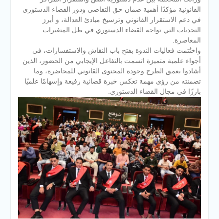
القانونية مؤكدًا أهمية ضمان حق التقاضي ودور القضاء الدستوري
في دعم الاستقرار القانوني وترسيخ مبادئ العدالة، و أبرز
التحديات التي تواجه القضاء الدستوري في ظل المتغيرات
المعاصرة.
واختُتمت فعاليات الندوة بفتح باب النقاش والاستفسارات، في
أجواء علمية متميزة اتسمت بالتفاعل الإيجابي من الحضور، الذين
أشادوا بعمق الطرح وجودة المحتوى القانوني للمحاضرة، وما
تضمنته من رؤى مهمة تعكس خبرة قضائية رفيعة وإسهامًا علميًا
بارزًا في مجال القضاء الدستوري.