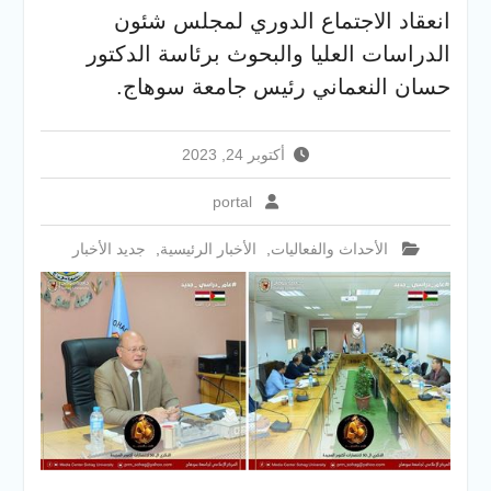
والخدمية بجامعة سوهاج
انعقاد الاجتماع الدوري لمجلس شئون
الجديدة
الدراسات العليا والبحوث برئاسة الدكتور
جامعة سوهاج تفتح أبوابها
لطلاب الثانوية العامة فى أولى
حسان النعماني رئيس جامعة سوهاج.
أيام المرحلة الأولى للتنسيق
الإلكتروني للقبول بالجامعات
2026
أكتوبر 24, 2023
portal
الأحداث والفعاليات
,
الأخبار الرئيسية
,
جديد الأخبار