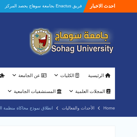
Ski
احدث الاخبار
فريق Enactus بجامعة سوهاج يحصد المركز
t
الاول في الابتكار وتمكين المراة والمركز الثاني
conten
في الاستدامة بالمسابقة القومية Enactus
Egypt 2026
مستشفيات سوهاج الجامعية تحقق إنجازًا طبيًا
جديدًا و تنجح في علاج 3 حالات أكالازيا بتقنية
POEM دون جراحة .
النعماني يلتقي بمدير امن سوهاج الجديد لتقديم
التهنئة عقب توليه مهام منصبه ويشيد بجهود
رجال الشرطه
بجهاز ذكي لتوفير المياه ..جامعة سوهاج تشارك
الرئيسية
الكليات
عن الجامعة
بمعرض الاكاديمية العسكريه علي هامش
المؤتمر العلمى الدولى السادس للاتصالات
النعماني والمدير التنفيذي لشركة وادي النيل
المجلات العلمية
المستشفيات الجامعية
يتابعان تنفيذ أحد أكبر المشروعات الإدارية
والخدمية بجامعة سوهاج الجديدة
Home
الأحداث والفعاليات
انطلاق نموذج محاكاة منظمة ال
جامعة سوهاج تفتح أبوابها لطلاب الثانوية العامة
فى أولى أيام المرحلة الأولى للتنسيق
الإلكتروني للقبول بالجامعات 2026