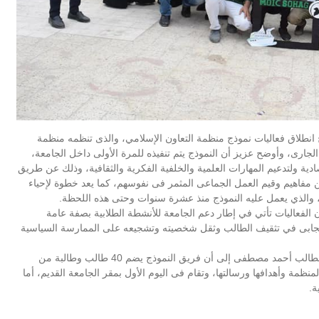
انطلاق فعاليات نموذج منظمة التعاون الإسلامي، والذى تنظمه منظمة
مويك” على مدار يومى 26و27 من نوفمبر الجارى، وأوضح عزيز أن النموذج يتم تنفيذه للمرة الأولى داخل الجامعة،
ادية ولتدعيم المهارات العلمية والخلفية الفكرية والثقافية، وذلك عن طريق
ن
مفاهيم وقيم العمل الجماعى المثمر فى نفوسهم، كما يعد خطوة لإحياء
 والذي يعمل عليه النموذج منذ عشرة سنوات وحتى هذه اللحظة.
الفعاليات تأتي في إطار دعم الجامعة للأنشطة الطلابية بصفة عامة
 الإيجابى في تثقيف الطالب وثقل شخصيته وتشجيعه على الممارسة السياسية
وأشار كلاً من الطالب عبدالرحمن على رئيس النموذج ونائبه الطالب أحمد مصطفى إلى أن فريق النموذج يضم 40 طالب وطالبة من
ظمة وأهدافها ورسالتها، وتقام فى اليوم الأول بمقر الجامعة القديم، أما
ة.