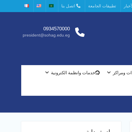
خبار
تطبيقات الجامعة
اتصل بنا
0934570000
president@sohag.edu.eg
ت ومراكز
خدمات وانظمة الكترونية
مبادرة بداية