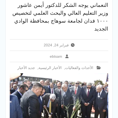
والخدمية بجامعة سوهاج
النعماني يوجه الشكر للدكتور أيمن عاشور
الجديدة
وزير التعليم العالي والبحث العلمي لتخصيص
جامعة سوهاج تفتح أبوابها
لطلاب الثانوية العامة فى أولى
١٠٠٠ فدان لجامعة سوهاج بمحافظة الوادي
أيام المرحلة الأولى للتنسيق
الجديد
الإلكتروني للقبول بالجامعات
2026
فبراير 24, 2024
ebtsam
الأحداث والفعاليات
,
الأخبار الرئيسية
,
جديد الأخبار