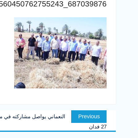
687039876_1560450762755243_3388050325923472945_n
تصفّح
Previous
Previous
النعماني يواصل مشاركته في مو
المقالات
post:
27 فدان