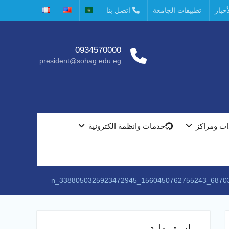
خبار
تطبيقات الجامعة
اتصل بنا
0934570000
president@sohag.edu.eg
ت ومراكز
خدمات وانظمة الكترونية
687039876_15604507627552
مبادرة بداية