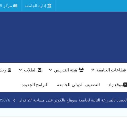
إدارة الجامعة
مركز الأ
قطاعات الجامعة
هيئة التدريس
الطلاب
وحدا
موقع زاد
التصنيف الدولي للجامعة
البرامج الجديدة
 بالمزرعة الثانية لجامعة سوهاج بالكوثر على مساحة 27 فدان
43_3388050325923472945_n