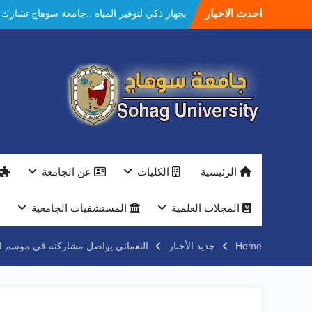
Ski
احدث الاخبار
بجهاز ذكي لتوفير المياه ..جامعة سوهاج تشارك
t
بمعرض الاكاديمية العسكريه علي هامش
conten
المؤتمر العلمى الدولى السادس للاتصالات
النعماني والمدير التنفيذي لشركة وادي النيل
يتابعان تنفيذ أحد أكبر المشروعات الإدارية
والخدمية بجامعة سوهاج الجديدة
جامعة سوهاج تعلن عن مزايدة محدودة لبيع
محصول الليمون بمزرعتها بالمقر الجديد
جامعة سوهاج تجمع 10 دول عربية وأجنبية في
برنامج دولي للتدريب الطبي.. والنعماني يكرّم
المشاركين*
الرئيسية
الكليات
عن الجامعة
جامعة سوهاج تحتفل بتخريج دفعه جديدة من
مهندسي المستقبل
النعماني يلتقي بمدير امن سوهاج الجديد لتقديم
المجلات العلمية
المستشفيات الجامعية
التهنئة عقب توليه مهام منصبه ويشيد بجهود
رجال الشرطه
Home
جديد الأخبار
النعماني يواصل مشاركته في موسم الحصاد