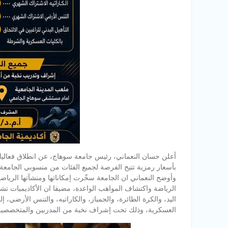
أعلن حسان النعماني، رئيس جامعة سوهاج، عن انطلاق فعاليات 
بأسعار رمزية تتيح الفرصة لجميع الفئات من منسوبي الجامعة 
وأوضح النعماني ان الجامعة سخّرت إمكاناتها ومنشآتها الرياضية
الرياضة واكتشاف المواهب الواعدة، مضيفا ان الأكاديميات تشم
اليد، والكرة الطائرة، والجمباز، والكاراتيه، والتنس الأرضي، إل
العسكرية، وذلك تحت إشراف نخبة من المدربين والمتخصصين ف