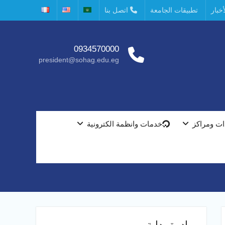
خبار
تطبيقات الجامعة
اتصل بنا
0934570000
president@sohag.edu.eg
ت ومراكز
خدمات وانظمة الكترونية
مبادرة بداية