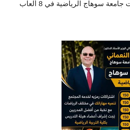
النعماني يعلن عن انطلاق أكاديميات جامعة سوهاج الرياضية في 8 ألعاب