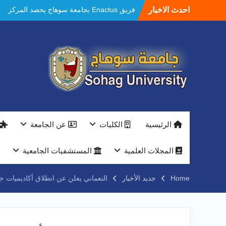
Ski
احدث الاخبار
فريق Enactus بجامعة سوهاج يحصد المركز
t
الاول في الابتكار وتمكين المراة والمركز الثاني
conten
في الاستدامة بالمسابقة القومية Enactus
Egypt 2026
مستشفيات سوهاج الجامعية تحقق إنجازًا طبيًا
جديدًا و تنجح في علاج 3 حالات أكالازيا بتقنية
POEM دون جراحة .
النعماني يلتقي بمدير امن سوهاج الجديد لتقديم
التهنئة عقب توليه مهام منصبه ويشيد بجهود
رجال الشرطه
بجهاز ذكي لتوفير المياه ..جامعة سوهاج تشارك
الرئيسية
الكليات
عن الجامعة
بمعرض الاكاديمية العسكريه علي هامش
المؤتمر العلمى الدولى السادس للاتصالات
النعماني والمدير التنفيذي لشركة وادي النيل
المجلات العلمية
المستشفيات الجامعية
يتابعان تنفيذ أحد أكبر المشروعات الإدارية
والخدمية بجامعة سوهاج الجديدة
Home
جديد الأخبار
النعماني يعلن عن انطلاق أكاديميات جامعة سوهاج الرياض
جامعة سوهاج تفتح أبوابها لطلاب الثانوية العامة
فى أولى أيام المرحلة الأولى للتنسيق
الإلكتروني للقبول بالجامعات 2026