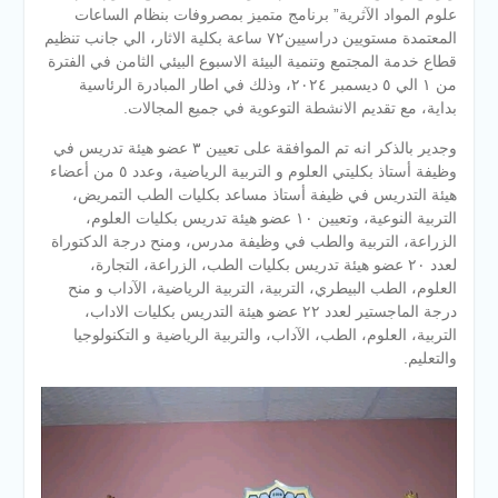
علوم المواد الآثرية” برنامج متميز بمصروفات بنظام الساعات
المعتمدة مستويين دراسيين٧٢ ساعة بكلية الاثار، الي جانب تنظيم
قطاع خدمة المجتمع وتنمية البيئة الاسبوع البيئي الثامن في الفترة
من ١ الي ٥ ديسمبر ٢٠٢٤، وذلك في اطار المبادرة الرئاسية
بداية، مع تقديم الانشطة التوعوية في جميع المجالات.
وجدير بالذكر انه تم الموافقة على تعيين ٣ عضو هيئة تدريس في
وظيفة أستاذ بكليتي العلوم و التربية الرياضية، وعدد ٥ من أعضاء
هيئة التدريس في ظيفة أستاذ مساعد بكليات الطب التمريض،
التربية النوعية، وتعيين ١٠ عضو هيئة تدريس بكليات العلوم،
الزراعة، التربية والطب في وظيفة مدرس، ومنح درجة الدكتوراة
لعدد ٢٠ عضو هيئة تدريس بكليات الطب، الزراعة، التجارة،
العلوم، الطب البيطري، التربية، التربية الرياضية، الآداب و منح
درجة الماجستير لعدد ٢٢ عضو هيئة التدريس بكليات الاداب،
التربية، العلوم، الطب، الآداب، والتربية الرياضية و التكنولوجيا
والتعليم.