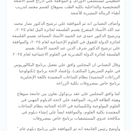
التنظيمي لمستشفي الأورام، و الموافقة علي ادراج قسم الأشعة
التشخيصية والتداخلية بكلية الطب بسوهاج كقسم معتمد لتدريب
أطباء الزمالة المصرية للأشعة.
وأضاف النعماني انه تم الموافقة علي ترشيح الدكتور نصار محمد
عبد الله الأستاذ المتفرغ بقسم الفلسفة لجائزة النيل لعام ٢٠٢٥،
وترشيح الدكتور حمدي عبد الحميد الأستاذ المساعد بقسم الفلسفة
لجائزة الدولة للتفوق في العلوم الإجتماعية لعام ٢٠٢٥، والموافقة
علي ترشيح الدكتور شرف الدين عبد الحميد الاستاذ بقسم
الفلسفة لجائزة الدولة التقديرية في العلوم الاجتماعية لعام ٢٠٢٥.
وقال النعماني ان المجلس وافق علي تفعيل برنامج البكالوريوس
في علوم التمريض( المكثف)، وإعتماد لائحة برنامج (تكنولوجيا
الزراعات المحمية) بنظام الساعات المعتمدة باللغة الإنجليزية
برنامج خاص بمصروفات بكلية الزراعة.
كما وافق المجلس علي عقد برتوكول تعاون بين جامعة سوهاج
وهيئة الطاقة الذرية، الموافقة علي لائحة الدبلوم المهني في
العلوم البيولوجية والكيميائية في الادلة الجنائية بنظام الساعات
المعتمدة بكلية العلوم، والموافقة ايضاً علي إنشاء دبلوم في
مكافحة عدوي المستشفيات برنامج خاص بمصروفات
وأوضح رئيس الجامعة انه تم الموافقة علي برنامج دبلوم عام ”