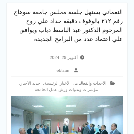
الإلكتروني للقبول بالجامعات
2026
النعماني يستهل جلسة مجلس جامعة سوهاج
فريق Enactus بجامعة سوهاج
رقم ٢١٢ بالوقوف دقيقة حداد علي روح
يحصد المركز الاول في الابتكار
وتمكين المراة والمركز الثاني
المرحوم الدكتور عبد الباسط دياب ويوافق
في الاستدامة بالمسابقة
علي اعتماد عدد من البرامج الجديدة
القومية Enactus Egypt 2026
أكتوبر 29, 2024
ebtsam
الأحداث والفعاليات
,
الأخبار الرئيسية
,
جديد الأخبار
,
مؤتمرات وندوات ورش عمل الجامعة