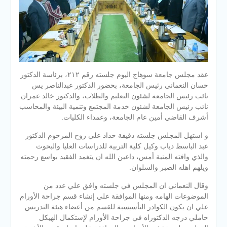
عقد مجلس جامعة سوهاج اليوم جلسته رقم ٢١٢، برئاسة الدكتور
حسان النعماني رئيس الجامعة، بحضور الدكتور عبدالناصر يس
نائب رئيس الجامعة لشئون التعليم والطلاب، والدكتور خالد عمران
نائب رئيس الجامعة لشئون خدمة المجتمع وتنمية البيئة والمحاسب
أشرف القاضي أمين عام الجامعة، وعمداء الكليات.
و استهل المجلس جلسته دقيقة حداد علي روح المرحوم الدكتور
عبد الباسط دياب وكيل كلية التربية للدراسات العليا والبحوث
والذي وافته المنية أمس، داعين الله ان يتغمد الفقيد بواسع رحمته
ويلهم اهله الصبر والسلوان.
وقال النعماني ان المجلس في جلسته وافق علي عدد من
الموضوعات الهامه ومنها الموافقة علي إنشاء قسم جراحة الأورام
علي ان يكون الكوادر التأسيسية للقسم من أعضاء هيئة التدريس
حاملي درجه الدكتوراه في جراحة الأورام لإستكمال الهيكل