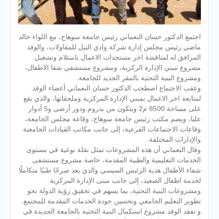
اجتمع الدكتور حسان النعماني رئيس جامعة سوهاج، مع اللواء خالد
ماضي رئيس مجلس إدارة شركة وادي النيل للمقاولات، والوفد
المرافق له لمناقشة اخر مستجدات الاعمال باستلام وتشغيل
مشروع مبني الإدارة الركزية، ومشروع مستشفي شفا الاطفال،
ومشروع البنية التحتية بالمقر الجديد للجامعة.
وعقب الاجتماع اصطحب الدكتور حسان النعماني أعضاء الوفد
لمتابعة اخر الاعمال بمبني الإدارة المركزية وملحقاتها، والذي يقع
على مساحة 8500 م2 ويتكون من بدروم ودور أرضى و5 أدوار
عليا، ويضم مكتب رئيس جامعة سوهاج، وقاعة مجلس الجامعة،
وقاعات الاجتماعات الفرعية، إلى جانب مكاتب القيادات الجامعية
والإدارات المختلفة.
وقال النعماني أن هذه المشروعات تمثل نقلة نوعية في مستوى
الخدمات التعليمية والطبية المقدمة، خاصة مشروع مستشفى
شفاء الأطفال هدية الرئيس السيسي والذي يعد صرحًا طبيًا متكاملًا
لخدمة اطفال الصعيد، إلى جانب مبنى الإدارة المركزية
ومشروعات البنية التحتية، بما يسهم في تحقيق رؤية الدولة نحو
تطوير التعليم الجامعي وتحسين جودة الخدمات المقدمة للمجتمع.
و تفقد الوفد مشروع استكمال البنية التحتية بالجامعة الجديدة في