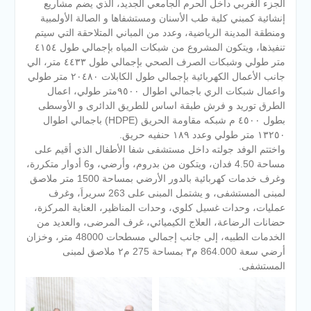
الجزء الغربي داخل الحرم الجامعي الجديد، الذي يضم مشاريع
إنشائية كمبني كلية طب الأسنان ومستشفاها و الصالة الأولمبية
ومنطقة المدينة الرياضية، وعدد من المباني المتلاحقة التي سيتم
تنفيذها، ويتكون المشروع من شبكات المياه بإجمالي طول ٤١٥٤
متر طولي وشبكات الصرف الصحي بإجمالي طول ٤٤٣٣ متر، الي
جانب الأعمال الكهربائية بإجمالي طول الكابلات ٢٠٤٨٠ متر طولي
واعمال شبكات الري باجمالي اطوال ٩٥٠٠متر طولي، اعمال
الطرق توريد و فرش طبقة اساس للطريق الدائرى و الأوسطى
بطول ٤٥٠٠ م شبكه مقاومة الحريق (HDPE) باجمالي اطوال
١٣٢٥٠ متر طولي وعدد ١٨٩ حنفيه حريق.
واختتم الوفد جولته داخل مستشفى شفا الأطفال الذي أقيم على
مساحة 4.50 فدان، ويتكون من بدروم، وأرضي، و6 أدوار متكررة،
وغرف خدمات كهربائية بالدور الأرضي بمساحة 1500 متر ملاصق
لمبنى المستشفى، و يشتمل المبنى على 263 سريراَ، وغرف
عمليات، وحدات غسيل كلوي، وحدات المناظير، العناية المركزة،
حضانات الرضاعة، العلاج الكيميائي، غرف المرضى، والعديد من
الخدمات الطبيه، إلى جانب إجمالي مسطحات 48000 متر، وخزان
أرضي سعة 864.000 م٣ بمساحة 275 م٢ ملاصق لمبنى
المستشفى.