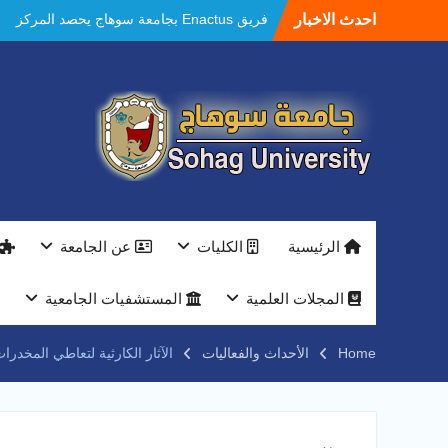
Ski
احدث الاخبار
مستشفيات سوهاج الجامعية تحقق إنجازًا طبيًا
t
جديدًا و تنجح في علاج 3 حالات أكالازيا بتقنية
conten
POEM دون جراحة .
النعماني يلتقي بمدير امن سوهاج الجديد لتقديم
التهنئة عقب توليه مهام منصبه ويشيد بجهود
رجال الشرطه
بجهاز ذكي لتوفير المياه ..جامعة سوهاج تشارك
بمعرض الاكاديمية العسكريه علي هامش
المؤتمر العلمى الدولى السادس للاتصالات
النعماني والمدير التنفيذي لشركة وادي النيل
يتابعان تنفيذ أحد أكبر المشروعات الإدارية
الرئيسية
الكليات
عن الجامعة
والخدمية بجامعة سوهاج الجديدة
جامعة سوهاج تفتح أبوابها لطلاب الثانوية العامة
فى أولى أيام المرحلة الأولى للتنسيق
المجلات العلمية
المستشفيات الجامعية
الإلكتروني للقبول بالجامعات 2026
فريق Enactus بجامعة سوهاج يحصد المركز
Home
الأحداث والفعاليات
الآثار الكارثية لتعاطي المخدرا
الاول في الابتكار وتمكين المراة والمركز الثاني
في الاستدامة بالمسابقة القومية Enactus
Egypt 2026