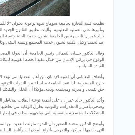
نظمت كلية التجارة بجامعة سوهاج ندوة توعوية بعنوان “لا للم
وتأثيرها على العملية التعليمية، وآليات تطبيق القانون الجدي
خالد عمران نائب رئيس الجامعة لشئون خدمة البيئة وتنمية المج
عبدالحميد وكيل الكلية لشئون خدمة المجتمع وتنمية البيئة، وذ
وقال الدكتور حسان النعماني رئيس الجامعة، أن الدولة الم
الوقوع في براثن الإدمان من خلال تنفيذ الخطة القومية لمكافح
القيادة السياسية.
وأضاف النعماني أن قضية الإدمان من أهم القضايا التي تهدد ا
خارج المسئولية، لذا تنفذ الجامعة سلسلة من الندوات التوعو
حق نفسه، وأسرته ومجتمعه ودينه.مؤكدًا أن الخلل والتفكك الأس
وأكد الدكتور خالد عمران، على أهمية توعية الطلاب بمخاطر 
وصحي بأضرار المخدرات، والتوعية بطرق الوقاية من تعاطيها، 
المشكلات المجتمعية والنفسية التي تواجههم، وذلك في إطار ال
وأوضح الدكتور محمد الصغير، أن الندوة تناولت العديد من الم
التي يقدمها المركز، والتعريف بأنواع المخدرات وآثارها السلبي