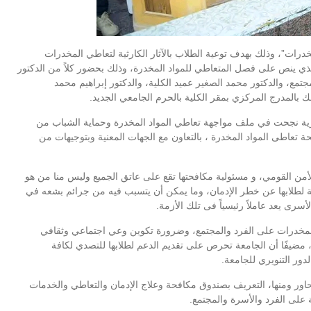
خدرات”، وذلك بهدف توعية الطلاب بالآثار الكارثية لتعاطي المخدرات
د الذي ينص على فصل المتعاطي للمواد المخدرة، وذلك بحضور كلاً من الدكتور
تمع، والدكتور محمد الصغير عميد الكلية، والدكتور إبراهيم محمد
لك بالمدرج المركزي بمقر الكلية بالحرم الجامعي الجديد.
صرية نجحت في ملف مواجهة تعاطي المواد المخدرة وحماية الشباب من
ة تعاطى المواد المخدرة ، بالتعاون مع الجهات المعنية وبتوجيهات من
لأمن القومي، و مسئولية مكافحتها تقع على عاتق الجميع وليس منا من هو
ية لطلابها عن خطر الإدمان، وما يمكن أن يتسبب فيه من جرائم بشعه في
رى يعد عاملاً رئيسياً فى تلك الأزمة.
المخدرات على الفرد والمجتمع، وضرورة تكوين وعي اجتماعي وثقافي
مضيفًا أن الجامعة تحرص على تقديم الدعم لطلابها للتصدي لكافة
دور التنويري للجامعة.
حاور ومنها، التعريف بصندوق مكافحة وعلاج الإدمان والتعاطي والخدمات
ة على الفرد والأسرة والمجتمع.