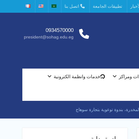
خبار
تطبيقات الجامعة
اتصل بنا
0934570000
president@sohag.edu.eg
ت ومراكز
خدمات وانظمة الكترونية
المخدرة، بندوة توعوية بتجارة سوهاج
مبادرة بداية