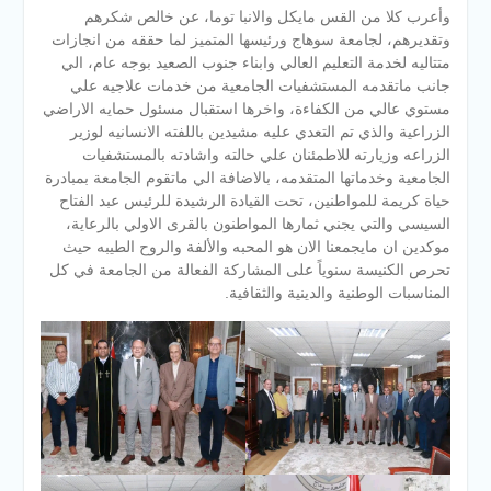
وأعرب كلا من القس مايكل والانبا توما، عن خالص شكرهم
وتقديرهم، لجامعة سوهاج ورئيسها المتميز لما حققه من انجازات
متتاليه لخدمة التعليم العالي وابناء جنوب الصعيد بوجه عام، الي
جانب ماتقدمه المستشفيات الجامعية من خدمات علاجيه علي
مستوي عالي من الكفاءة، واخرها استقبال مسئول حمايه الاراضي
الزراعية والذي تم التعدي عليه مشيدين باللفته الانسانيه لوزير
الزراعه وزيارته للاطمئنان علي حالته واشادته بالمستشفيات
الجامعية وخدماتها المتقدمه، بالاضافة الي ماتقوم الجامعة بمبادرة
حياة كريمة للمواطنين، تحت القيادة الرشيدة للرئيس عبد الفتاح
السيسي والتي يجني ثمارها المواطنون بالقرى الاولي بالرعاية،
موكدين ان مايجمعنا الان هو المحبه والألفة والروح الطيبه حيث
تحرص الكنيسة سنوياً على المشاركة الفعالة من الجامعة في كل
المناسبات الوطنية والدينية والثقافية.