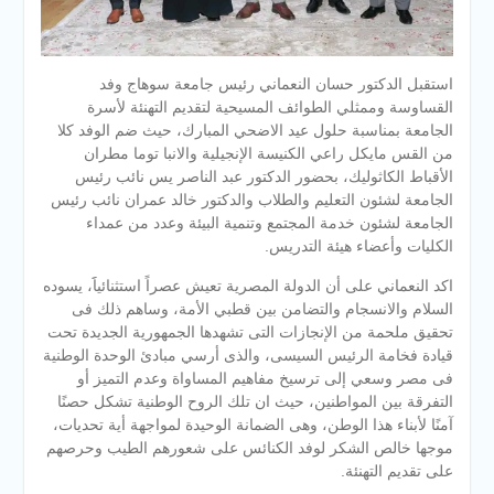
استقبل الدكتور حسان النعماني رئيس جامعة سوهاج وفد
القساوسة وممثلي الطوائف المسيحية لتقديم التهنئة لأسرة
الجامعة بمناسبة حلول عيد الاضحي المبارك، حيث ضم الوفد كلا
من القس مايكل راعي الكنيسة الإنجيلية والانبا توما مطران
الأقباط الكاثوليك، بحضور الدكتور عبد الناصر يس نائب رئيس
الجامعة لشئون التعليم والطلاب والدكتور خالد عمران نائب رئيس
الجامعة لشئون خدمة المجتمع وتنمية البيئة وعدد من عمداء
الكليات وأعضاء هيئة التدريس.
اكد النعماني على أن الدولة المصرية تعيش عصراً استثنائياََ، يسوده
السلام والانسجام والتضامن بين قطبي الأمة، وساهم ذلك فى
تحقيق ملحمة من الإنجازات التى تشهدها الجمهورية الجديدة تحت
قيادة فخامة الرئيس السيسى، والذى أرسي مبادئ الوحدة الوطنية
فى مصر وسعي إلى ترسيخ مفاهيم المساواة وعدم التميز أو
التفرقة بين المواطنين، حيث ان تلك الروح الوطنية تشكل حصنًا
آمنًا لأبناء هذا الوطن، وهى الضمانة الوحيدة لمواجهة أية تحديات،
موجها خالص الشكر لوفد الكنائس على شعورهم الطيب وحرصهم
على تقديم التهنئة.