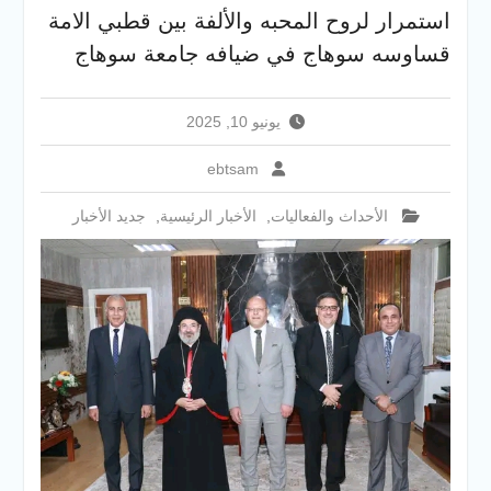
جامعة سوهاج تفتح أبوابها
استمرار لروح المحبه والألفة بين قطبي الامة
لطلاب الثانوية العامة فى أولى
قساوسه سوهاج في ضيافه جامعة سوهاج
أيام المرحلة الأولى للتنسيق
الإلكتروني للقبول بالجامعات
2026
يونيو 10, 2025
ebtsam
الأحداث والفعاليات
,
الأخبار الرئيسية
,
جديد الأخبار