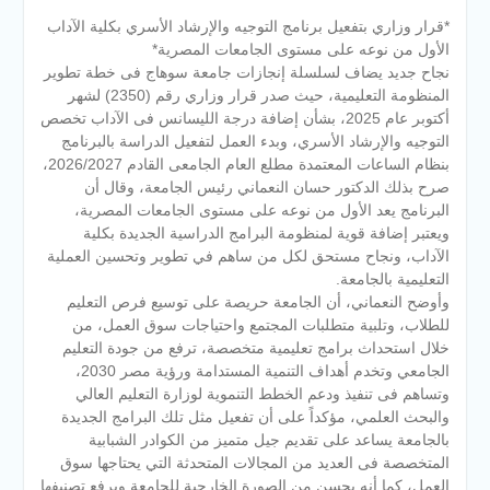
*قرار وزاري بتفعيل برنامج التوجيه والإرشاد الأسري بكلية الآداب
الأول من نوعه على مستوى الجامعات المصرية*
نجاح جديد يضاف لسلسلة إنجازات جامعة سوهاج فى خطة تطوير
المنظومة التعليمية، حيث صدر قرار وزاري رقم (2350) لشهر
أكتوبر عام 2025، بشأن إضافة درجة الليسانس فى الآداب تخصص
التوجيه والإرشاد الأسري، وبدء العمل لتفعيل الدراسة بالبرنامج
بنظام الساعات المعتمدة مطلع العام الجامعى القادم 2026/2027،
صرح بذلك الدكتور حسان النعماني رئيس الجامعة، وقال أن
البرنامج يعد الأول من نوعه على مستوى الجامعات المصرية،
ويعتبر إضافة قوية لمنظومة البرامج الدراسية الجديدة بكلية
الآداب، ونجاح مستحق لكل من ساهم في تطوير وتحسين العملية
التعليمية بالجامعة.
وأوضح النعماني، أن الجامعة حريصة على توسيع فرص التعليم
للطلاب، وتلبية متطلبات المجتمع واحتياجات سوق العمل، من
خلال استحداث برامج تعليمية متخصصة، ترفع من جودة التعليم
الجامعي وتخدم أهداف التنمية المستدامة ورؤية مصر 2030،
وتساهم فى تنفيذ ودعم الخطط التنموية لوزارة التعليم العالي
والبحث العلمي، مؤكداً على أن تفعيل مثل تلك البرامج الجديدة
بالجامعة يساعد على تقديم جيل متميز من الكوادر الشبابية
المتخصصة فى العديد من المجالات المتحدثة التي يحتاجها سوق
العمل، كما أنه يحسن من الصورة الخارجية للجامعة ويرفع تصنيفها