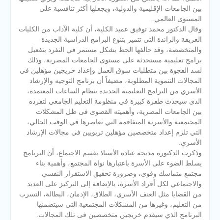
بين الجامعات الإقليمية والدولية، ويجعلها أكثر تنافسية على
المستوى العالمي.
وقال الدكتور محمد توفيق عميد الكلية، أن كلية الآداب من الكليات
العريقة والرائدة التي تتميز بتنوع البرامج الدراسية الجديدة
والمتخصصة، وقد حالفها الحظ بشكل مستمر في التفرد بتفعيل
برامج تعليمية مستحدثة على مستوى الجامعات المصرية، وذلك
لسد الفجوة بين متطلبات سوق العمل وإعداد خريجين مؤهلين في
المجالات التنموية المطلوبة، مضيفاً أن برنامج التوجيه والإرشاد
الأسري من البرامج التعليمية الجديدة بنظام الساعات المعتمدة،
الذى سيحدث طفرة كبيرة في منظومة التعليم الجامعي لتفرده
بين الجامعات المصرية، وأهميته القصوى فى ظل المشكلات
المجتمعية والأسرية المتفاقمة التي نعاصرها في الوقت الحالي،
التي تلزم إعداد متخصصين مؤهلين تربويين في مجالات الإرشاد
الأسري.
وذكرت الدكتورة مديحة عباده الأستاذ بقسم الاجتماع، أن البرنامج
يسلط الضوء على الأسرة باعتبارها نواة المجتمع، وأهمية بناء
مجتمع متماسك وقوي، وضرورة تحقيق الاستقرار النفسي
والاجتماعي لكل أفراد الأسرة، بالإضافة إلى التركيز على العديد
من القضايا مثل العنف الأسري، الطلاق، الإدمان، البطالة، التسرب
من التعليم، وغيرها من المشكلات المجتمعية التي سيتضمنها
البرنامج الذي سيقدم خريجين متخصصين فى تلك المجالات.