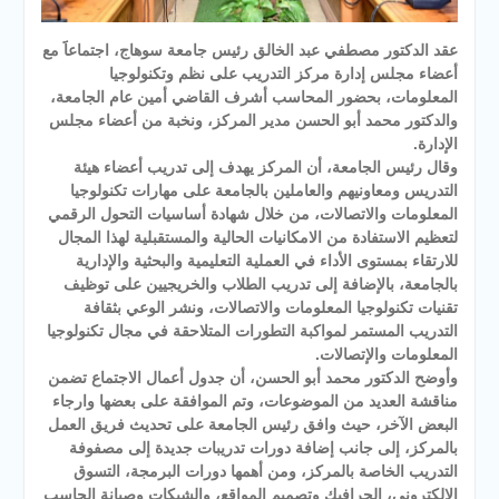
عقد الدكتور مصطفي عبد الخالق رئيس جامعة سوهاج، اجتماعاََ مع
أعضاء مجلس إدارة مركز التدريب على نظم وتكنولوجيا
المعلومات، بحضور المحاسب أشرف القاضي أمين عام الجامعة،
والدكتور محمد أبو الحسن مدير المركز، ونخبة من أعضاء مجلس
الإدارة.
وقال رئيس الجامعة، أن المركز يهدف إلى تدريب أعضاء هيئة
التدريس ومعاونيهم والعاملين بالجامعة على مهارات تكنولوجيا
المعلومات والاتصالات، من خلال شهادة أساسيات التحول الرقمي
لتعظيم الاستفادة من الامكانيات الحالية والمستقبلية لهذا المجال
للارتقاء بمستوى الأداء في العملية التعليمية والبحثية والإدارية
بالجامعة، بالإضافة إلى تدريب الطلاب والخريجيين على توظيف
تقنيات تكنولوجيا المعلومات والاتصالات، ونشر الوعي بثقافة
التدريب المستمر لمواكبة التطورات المتلاحقة في مجال تكنولوجيا
المعلومات والإتصالات.
وأوضح الدكتور محمد أبو الحسن، أن جدول أعمال الاجتماع تضمن
مناقشة العديد من الموضوعات، وتم الموافقة على بعضها وارجاء
البعض الآخر، حيث وافق رئيس الجامعة على تحديث فريق العمل
بالمركز، إلى جانب إضافة دورات تدريبات جديدة إلى مصفوفة
التدريب الخاصة بالمركز، ومن أهمها دورات البرمجة، التسوق
الإلكتروني، الجرافيك وتصميم المواقع، والشبكات وصيانة الحاسب