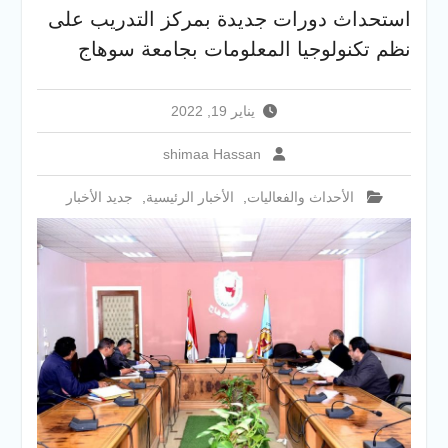
والخدمية بجامعة سوهاج
استحداث دورات جديدة بمركز التدريب على
الجديدة
نظم تكنولوجيا المعلومات بجامعة سوهاج
جامعة سوهاج تفتح أبوابها
لطلاب الثانوية العامة فى أولى
أيام المرحلة الأولى للتنسيق
يناير 19, 2022
الإلكتروني للقبول بالجامعات
2026
shimaa Hassan
الأحداث والفعاليات
,
الأخبار الرئيسية
,
جديد الأخبار