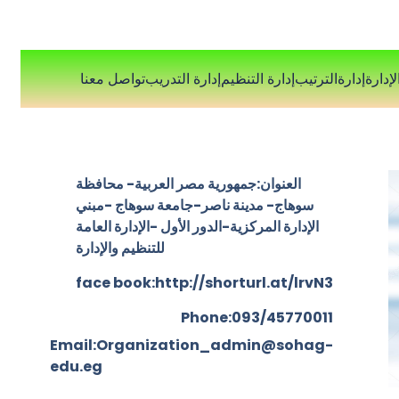
إدارة
إدارةالترتيب
إدارة التنظيم
إدارة التدريب
تواصل معنا
العنوان:جمهورية مصر العربية- محافظة
سوهاج- مدينة ناصر-جامعة سوهاج -مبني
الإدارة المركزية-الدور الأول -الإدارة العامة
للتنظيم والإدارة
face book:http://shorturl.at/lrvN3
Phone:093/45770011
Email:Organization_admin@sohag-
edu.eg