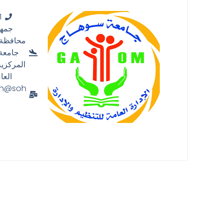
1
جمهو
محافظة 
جامعة 
المركزية 
العا
in@soh