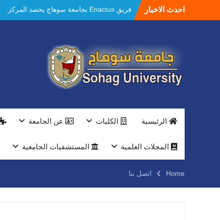
احدث الاخبار
فريق Enactus بجامعة سوهاج يحصد المركز
الاول في الابتكار وتمكين المراة والمركز الثاني
في الاستدامة بالمسابقة القومية Enactus
Egypt 2026
مستشفيات سوهاج الجامعية تحقق إنجازًا طبيًا
جديدًا و تنجح في علاج 3 حالات أكالازيا بتقنية
POEM دون جراحة .
النعماني يلتقي بمدير امن سوهاج الجديد لتقديم
التهنئة عقب توليه مهام منصبه ويشيد بجهود
رجال الشرطه
بجهاز ذكي لتوفير المياه ..جامعة سوهاج تشارك
الرئيسية
الكليات
عن الجامعة
بمعرض الاكاديمية العسكريه علي هامش
المؤتمر العلمى الدولى السادس للاتصالات
النعماني والمدير التنفيذي لشركة وادي النيل
المجلات العلمية
المستشفيات الجامعية
يتابعان تنفيذ أحد أكبر المشروعات الإدارية
والخدمية بجامعة سوهاج الجديدة
Home
اتصل بنا
جامعة سوهاج تفتح أبوابها لطلاب الثانوية العامة
فى أولى أيام المرحلة الأولى للتنسيق
الإلكتروني للقبول بالجامعات 2026