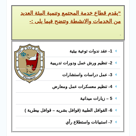
والخدمية بجامعة سوهاج
الجديدة
“يقدم قطاع خدمة المجتمع وتنمية البيئة العديد
جامعة سوهاج تفتح أبوابها
من الخدمات والانشطة وتتضح فيما يلى :-
لطلاب الثانوية العامة فى أولى
أيام المرحلة الأولى للتنسيق
الإلكتروني للقبول بالجامعات
2026
1- عقد ندوات توعية بيئية
2- تنظيم ورش عمل ودورات تدريبية
3- عمل دراسات واستشارات
4- تنظيم معسكرات عمل ومعارض
5 – زيارات ميدانية
6- القوافل الطبية (قوافل بشريه – قوافل بيطرية )
7- استبيانات واستطلاع رأي