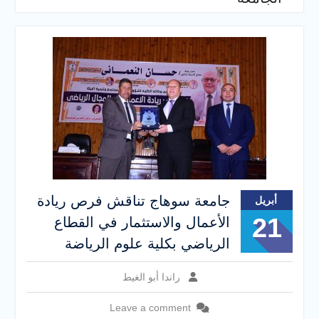
الإلكتروني للقبول بالجامعات
2026
فريق Enactus بجامعة سوهاج
يحصد المركز الاول في الابتكار
وتمكين المراة والمركز الثاني
في الاستدامة بالمسابقة
القومية Enactus Egypt 2026
جامعة سوهاج تناقش فرص ريادة
أبريل
21
الأعمال والاستثمار في القطاع
الرياضي بكلية علوم الرياضة
راندا أبو الغيط
Leave a comment