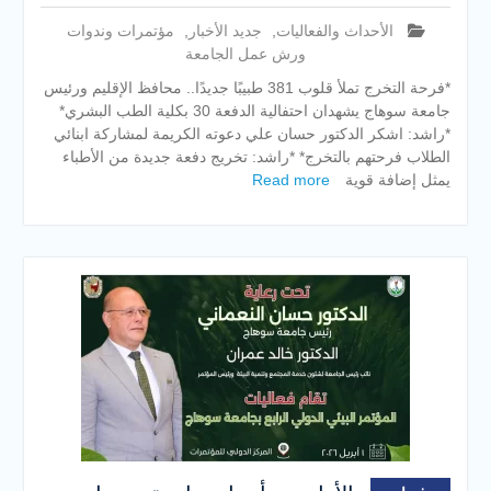
الأحداث والفعاليات
,
جديد الأخبار
,
مؤتمرات وندوات
ورش عمل الجامعة
*فرحة التخرج تملأ قلوب 381 طبيبًا جديدًا.. محافظ الإقليم ورئيس
جامعة سوهاج يشهدان احتفالية الدفعة 30 بكلية الطب البشري*
*راشد: اشكر الدكتور حسان علي دعوته الكريمة لمشاركة ابنائي
الطلاب فرحتهم بالتخرج* *راشد: تخريج دفعة جديدة من الأطباء
يمثل إضافة قوية
Read more