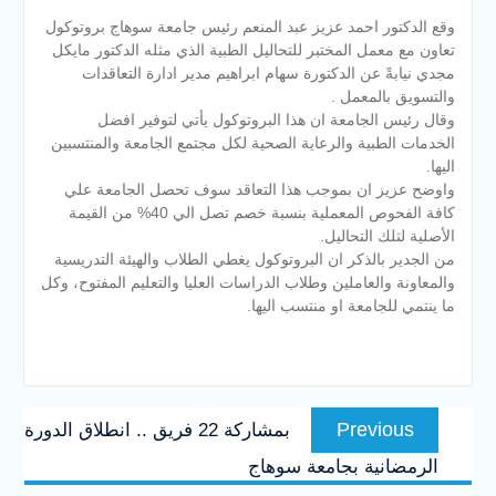
وقع الدكتور احمد عزيز عبد المنعم رئيس جامعة سوهاج بروتوكول
تعاون مع معمل المختبر للتحاليل الطبية الذي مثله الدكتور مايكل
مجدي نيابةً عن الدكتورة سهام ابراهيم مدير ادارة التعاقدات
والتسويق بالمعمل .
وقال رئيس الجامعة ان هذا البروتوكول يأتي لتوفير افضل
الخدمات الطبية والرعاية الصحية لكل مجتمع الجامعة والمنتسبين
اليها.
واوضح عزيز ان بموجب هذا التعاقد سوف تحصل الجامعة علي
كافة الفحوص المعملية بنسبة خصم تصل الي 40% من القيمة
الأصل
ية لتلك التحاليل.
من الجدير بالذكر ان البروتوكول يغطي الطلاب والهيئة التدريسية
والمعاونة والعاملين وطلاب الدراسات العليا والتعليم المفتوح، وكل
ما ينتمي للجامعة او منتسب اليها.
تصفّح
Previous
Previous
بمشاركة 22 فريق .. انطلاق الدورة
المقالات
post:
الرمضانية بجامعة سوهاج