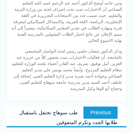
ومن جانبه أوضح الدكتور أحمد عبد الرحيم عميد كلية التعليم
الصناعي أن الاختبارات تمت تحت إشراف لجنة من وزارة التربية
والتعليم، حيث ضمت عدد من الامتحانات التحريرية في اللغة
الإنجليزية، الرياضة، اللغة العربية، والاستدلال الميكانيكي لمعرفة
قدرة ومهارة الطالب في تقدير المعايير الميكانيكية، مشيراً إلى أنه
سيتم الإعلان عن نتائج اختيار الطلاب المقبولين بالمدرسة الفنية
نهاية الاسبوع الحالي
وذكر الدكتور شعبان حلمي رئيس لجنة التواصل المجتمعي
بالجامعة، أن فعاليات الاختبارات تمت بحضور كلاً من عزيزة عبد
العزيز، أمل توفيق، شريف عبد القادر أعضاء بلجنة الوزارة للتعليم
بنظام التعليم المزدوج، وأيضاً محمد يونس علي مدير التعليم
الصناعي وجوادة أحمد صبرة مدير إدارة التعليم الفني، إضافة إلى
عاطف أحمد السيد مدير مدرسة جامعة سوهاج للتعليم الفني،
وحجاج أبو الوفا وكيل المدرسة.
تصفّح
Previous
Previous
طب سوهاج تحتفل باستقبال
المقالات
post:
طلابها الجدد وتكرم المتفوقين