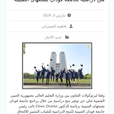
والخدمية بجامعة سوهاج
الجديدة
جامعة سوهاج تفتح أبوابها
مارس 5, 2024
لطلاب الثانوية العامة فى أولى
أيام المرحلة الأولى للتنسيق
فاطمة الضمرانى
الإلكتروني للقبول بالجامعات
2026
جديد الأخبار
وفقا لبرتوكولات التعاون بين وزارة التعليم العالى بجمهورية الصين
الشعبية تعلن عن توفير منح دراسية من خلال برنامج جامعة فودان
بشنغهاى الصينية برئاسة الدكتور Chen Zhimin نائب رئيس
جامعة فودان الصينية للمنح الدراسية للشباب المتميز للالتحاق