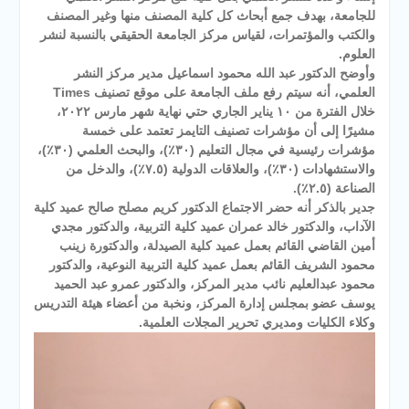
للجامعة، بهدف جمع أبحاث كل كلية المصنف منها وغير المصنف
والكتب والمؤتمرات، لقياس مركز الجامعة الحقيقي بالنسبة لنشر
العلوم.
وأوضح الدكتور عبد الله محمود اسماعيل مدير مركز النشر
العلمي، أنه سيتم رفع ملف الجامعة على موقع تصنيف Times
خلال الفترة من ١٠ يناير الجاري حتي نهاية شهر مارس ٢٠٢٢،
مشيرًا إلى أن مؤشرات تصنيف التايمز تعتمد على خمسة
مؤشرات رئيسية في مجال التعليم (٣٠٪؜)، والبحث العلمي (٣٠٪؜)،
والاستشهادات (٣٠٪؜)، والعلاقات الدولية (٧.٥٪؜)، والدخل من
الصناعة (٢.٥٪؜).
جدير بالذكر أنه حضر الاجتماع الدكتور كريم مصلح صالح عميد كلية
الآداب، والدكتور خالد عمران عميد كلية التربية، والدكتور مجدي
أمين القاضي القائم بعمل عميد كلية الصيدلة، والدكتورة زينب
محمود الشريف القائم بعمل عميد كلية التربية النوعية، والدكتور
محمود عبدالعليم نائب مدير المركز، والدكتور عمرو عبد الحميد
يوسف عضو بمجلس إدارة المركز، ونخبة من أعضاء هيئة التدريس
وكلاء الكليات ومديري تحرير المجلات العلمية.