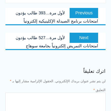
تصفّح
Previous
Previous
لأول مرة…393 طالب يؤدون
المقالات
post:
امتحانات برنامج الصيدلة الإكلينيكية إلكترونياً
Next
Next
لأول مرة…527 طالب يؤدون
post:
امتحانات التمريض إلكترونياً بجامعة سوهاج
اترك تعليقاً
لن يتم نشر عنوان بريدك الإلكتروني.
الحقول الإلزامية مشار إليها بـ
*
التعليق
*