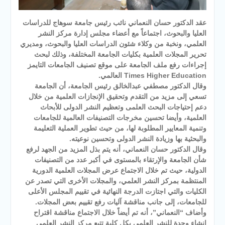
عقد الدكتور حسان النعماني نائب رئيس جامعة سوهاج للدراسات
العليا والبحوث، اجتماعاً مع أعضاء مجلس إدارة مركز النشر
العلمي، ونخبة من وكلاء شئون الدراسات العليا والبحوث، ومديري
تحرير المجلات العلمية بكليات الجامعة المختلفة، وذلك لبحث
إجراءات رفع ملف الجامعة على موقع تصنيف الجامعات التايمز
Times Higher Education العالمي.
وقال الدكتور مصطفي عبدالخالق رئيس الجامعة، أن الجامعة
تسعي إلى مزيد من التقدم وتحقيق الإنجازات العلمية من خلال
دعم إحتياجات البحث العلمى وتعظيم النشر الدولى للأبحاث
العلمية، وأيضا تحسين مخرجات التصنيفات العالمية للجامعات
وتنمية المعايير المطلوبة لها، من حيث تطوير العملية التعليمة
والبحثية بها وزيادة النشر الدولى وتحسين نوعيته.
وقال الدكتور حسان النعماني، أنه يتم بذل المزيد من الجهد لرفع
شأن الجامعة والإرتقاء بالمستوى في أكبر عدد من التصنيفات
الدولية، حيث تم خلال الاجتماع عرض المجلات العلمية الدورية
المنتظمة بمركز النشر العلمي، والمجلات الأخرى التي تصدر عن
الكليات والتي اجتازت الدرجة النهائية في تقييم المجلس الأعلى
للجامعات، إلى جانب مناقشة آليات رفع تقييم بعض المجلات.
وأضاف “النعماني”، أنه تم أيضاً خلال الاجتماع مناقشة اقتراح
إنشاء وحدة للنشر العلمي بكل كلية تتبع مركز النشر العلمي