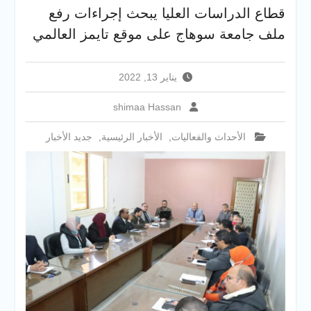
والخدمية بجامعة سوهاج
قطاع الدراسات العليا يبحث إجراءات رفع
الجديدة
ملف جامعة سوهاج على موقع تايمز العالمي
جامعة سوهاج تفتح أبوابها
لطلاب الثانوية العامة فى أولى
أيام المرحلة الأولى للتنسيق
يناير 13, 2022
الإلكتروني للقبول بالجامعات
2026
shimaa Hassan
الأحداث والفعاليات
,
الأخبار الرئيسية
,
جديد الأخبار