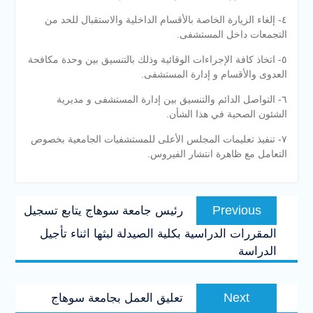
٤- ‏إلغاء الزيارة الخاصة بالأقسام الداخلية والاستقبال للحد من
التجمعات داخل المستشفى.
٥- اتخاذ كافة الإجراءات الوقائية وذلك بالتنسيق ‏بين وحدة مكافحة
العدوى والأقسام و إدارة المستشفى.
٦- ‏التواصل الدائم‏ والتنسيق بين إدارة المستشفى و مديرية
الشئون الصحية في هذا الشأن.
٧- ‏تنفيذ تعليمات المجلس الأعلى للمستشفيات الجامعية بخصوص
التعامل مع ظاهرة انتشار الفيروس.
تصفّح
Previous
Previous
رئيس جامعة سوهاج يتابع تسجيل
المقالات
post:
المقررات الدراسية بكلية الصيدلة لبثها اثناء تأجيل
الدراسة
Next
Next
تعليق العمل بجامعة سوهاج
post: