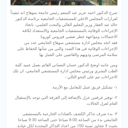
صرح الدكتور احمد عزيز عبد المنعم رئيس جامعة سوهاج انه تنفيذاً
لقرارات المجلس الاعلي للمستشفيات الجامعية برئاسة الدكتور
خالد عبد الغفار وزير التعليم العالي والبحث العلمي، باتخاذ
الإجراءات الوقائية بالمستشفيات الجامعية والاستعداد لكافة
الاحتمالات ومواجهة خطر تفشي فيروس كورونا.
فقد اتخذ مجلس ادارة مستشفي سوهاج الجامعي عدد من
الإجراءات الوقائية في هذا الصدد والتي من شأنها ‏الحفاظ على
سلامة المرضى وذويهم والقائمين على العمل
بها.
ومن جانبه اوضح الدكتور حسان النعماني القائم بعمل عميد كلية
الطب البشري ورئيس مجلس ادارة المستشفي الجامعي، ان تلك
الاجراءات تتم على النحو التالي:-
١- تشكيل فريق عمل للتعامل مع الأزمة.
٢- ‏توفير غرفتين عزل بالإضافة إلى الغرفة التي توجد بالإستقبال
العام لعزل الحالات.
٣- ‏بدء صرف تذاكر الكشف بالعيادات الخارجية بالمستشفى
الجامعي بدء من الساعة 8:00 صباحا حتى الساعة 9:30 صباحا
‏بحيث لا تتجاوز نسبة 50٪؜ من اعداد التذاكر المحددة لكل عيادة.