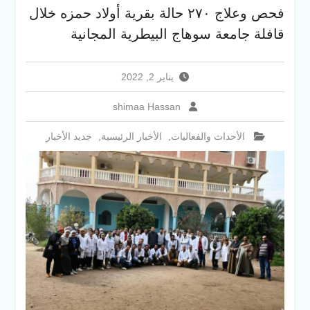
والخدمية بجامعة سوهاج
فحص وعلاج ٢٧٠ حالة بقرية أولاد حمزه خلال
الجديدة
قافلة جامعة سوهاج البيطرية المجانية
جامعة سوهاج تفتح أبوابها
لطلاب الثانوية العامة فى أولى
أيام المرحلة الأولى للتنسيق
يناير 2, 2022
الإلكتروني للقبول بالجامعات
2026
shimaa Hassan
الأحداث والفعاليات
,
الأخبار الرئيسية
,
جديد الأخبار