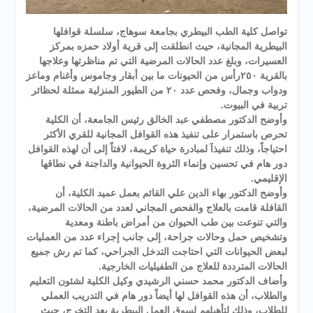
تواصل كلية الطب البيطري بجامعة سوهاج، سلسلة قوافلها
البيطرية المجانية، حيث انطلقت إلى قرية أولاد حمزه بمركز
العسيرات، وبلغ عدد الحالات المرضية التي تم مناظرتها وعلاجها
بالقرية ٢٥٠رأس من الحيونات ما بين أبقار وجاموس وأغنام وماعز
ودواب وجمال، وفحص عدد ٢٠ من الطيور المنزلية ممثلة لحظائر
تربية في البيوت.
وأوضح الدكتور مصطفي عبد الخالق رئيس الجامعة، أن الكلية
تحرص باستمرار على تنفيذ هذه القوافل المجانية للقري الأكثر
احتياجاً، وذلك تنفيذاََ لمبادرة حياة كريمة، لافتاً إلى أن لهذه القوافل
دور هام في تحسين وإنماء الثروة الحيوانية والداجنة في نطاقها
الإقليمي.
وأوضح الدكتور بهاء الدين علي القائم بعمل عميد الكلية، أن
القافلة قامت بالعلاج والفحص المجاني لعدد من الحالات المرضية،
والتي تنوعت بين طب الحيوان من أمراض باطنة ومعدية
وتشخيص حمل وحالات جراحة، إلى جانب إجراء عدد من العمليات
لبعض الحيوانات التي احتاجت التدخل الجراحي، كما تم رش جميع
الحالات المترددة للعلاج من الطفيليات الخارجية.
وأضاف الدكتور محمد حسني الرشيدي وكيل الكلية لشئون التعليم
والطلاب، أن هذه القوافل لها أيضاً دور هام في التدريب العملي
للطلاب، وذلك لتأهيلهم لسوق العمل البيطرية بعد التخرج، حيث