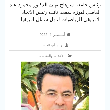
والخدمية بجامعة سوهاج
رئيس جامعة سوهاج يهنئ الدكتور محمود عبد
الجديدة
العاطي لفوزه بمقعد نائب رئيس الاتحاد
جامعة سوهاج تفتح أبوابها
لطلاب الثانوية العامة فى أولى
الأفريقي للرياضيات لدول شمال افريقيا
أيام المرحلة الأولى للتنسيق
الإلكتروني للقبول بالجامعات
2026
أغسطس 4, 2022
راندا أبو الغيط
الأحداث والفعاليات