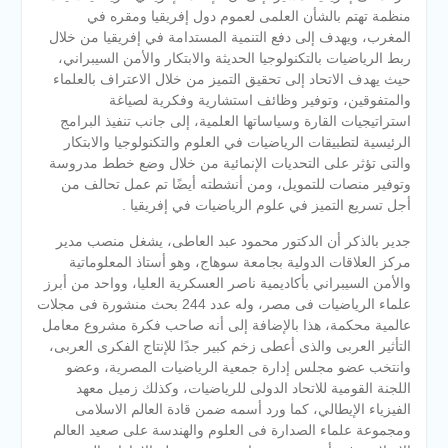
منظمة تهتم بالشأن العلمى لعموم دول إفريقيا ومقره في
المغرب، ويهدف إلى دفع التنمية المستدامة في إفريقيا من خلال
ربط الرياضيات بالتكنولوجيا الحديثة والابتكار والأمن السيبراني،
حيث يهدف الاتحاد إلى تحقيق التميز من خلال الاعتراف بالعلماء
والمتفوقين، وتوفير وظائف استشارية وفكرية لصياغة
استراتيجيات القارة وسياساتها العلمية، إلى جانب تنفيذ البرامج
الرئيسية لتطبيقات الرياضيات في العلوم والتكنولوجيا والابتكار
والتى تؤثر على التحديات الإنمائية من خلال وضع خطط مدروسة
وتوفير منصات للتمويل، ومن أنشطته أيضًا تم عمل تحالف من
أجل تسريع التميز في علوم الرياضيات في إفريقيا .
جدير بالذكر أن الدكتور محمود عبد العاطى، يشغل منصب مدير
مركز العلاقات الدولية بجامعة سوهاج، وهو أستاذ المعلوماتية
والأمن السيبراني بأكاديمية ناصر العسكرية العليا، وواحد من أبرز
علماء الرياضيات فى مصر، وله عدد 244 بحث منشورة فى مجلات
عالمية محكمة، هذا بالإضافة إلى أنه صاحب فكرة مشروع معامل
التأثير العربى والذى أعطى زخم كبير جدًا للإنتاج الفكرى العربى،
وانتخب عضو مجلس إدارة جمعية الرياضيات المصرية، وعضو
اللجنة القومية للاتحاد الدولى للرياضيات، وكذلك زميل معهد
الفيزياء الإيطالي، كما ورد أسمه ضمن قادة العالم الاسلامى
ومجموعة علماء الصدارة فى العلوم والهندسة على صعيد العالم