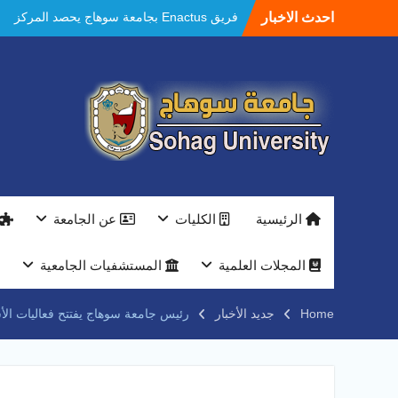
Ski
احدث الاخبار
مستشفيات سوهاج الجامعية تحقق إنجازًا طبيًا
t
جديدًا و تنجح في علاج 3 حالات أكالازيا بتقنية
conten
POEM دون جراحة .
النعماني يلتقي بمدير امن سوهاج الجديد لتقديم
التهنئة عقب توليه مهام منصبه ويشيد بجهود
رجال الشرطه
بجهاز ذكي لتوفير المياه ..جامعة سوهاج تشارك
بمعرض الاكاديمية العسكريه علي هامش
المؤتمر العلمى الدولى السادس للاتصالات
النعماني والمدير التنفيذي لشركة وادي النيل
يتابعان تنفيذ أحد أكبر المشروعات الإدارية
الرئيسية
الكليات
عن الجامعة
والخدمية بجامعة سوهاج الجديدة
جامعة سوهاج تفتح أبوابها لطلاب الثانوية العامة
فى أولى أيام المرحلة الأولى للتنسيق
المجلات العلمية
المستشفيات الجامعية
الإلكتروني للقبول بالجامعات 2026
فريق Enactus بجامعة سوهاج يحصد المركز
Home
جديد الأخبار
رئيس جامعة سوهاج يفتتح فعاليات الأسب
الاول في الابتكار وتمكين المراة والمركز الثاني
في الاستدامة بالمسابقة القومية Enactus
Egypt 2026