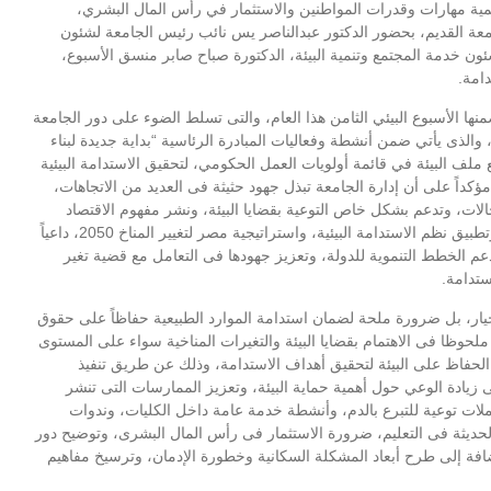
مية مهارات وقدرات المواطنين والاستثمار في رأس المال البشري،
امعة القديم، بحضور الدكتور عبدالناصر يس نائب رئيس الجامعة لشئون
ئون خدمة المجتمع وتنمية البيئة، الدكتورة صباح صابر منسق الأسبوع،
امة.
منها الأسبوع البيئي الثامن هذا العام، والتى تسلط الضوء على دور الجامعة
والذى يأتي ضمن أنشطة وفعاليات المبادرة الرئاسية “بداية جديدة لبناء
ضع ملف البيئة في قائمة أولويات العمل الحكومي، لتحقيق الاستدامة البيئية
ك تماشياََ مع أهداف التنمية المستدامة ورؤية مصر 2030، مؤكداً على أن إدارة الجامعة تبذل جهود حثيثة فى العديد من الاتجاهات،
ت، وتدعم بشكل خاص التوعية بقضايا البيئة، ونشر مفهوم الاقتصاد
الأخضر، لضمان حقوق الأجيال القادمة فى الموارد الطبيعية، وتطبيق نظم الاستدامة البيئية، واستراتيجية مصر لتغيير المناخ 2050، داعياً
 الخطط التنموية للدولة، وتعزيز جهودها فى التعامل مع قضية تغير
ستدامة.
يار، بل ضرورة ملحة لضمان استدامة الموارد الطبيعية حفاظاً على حقوق
 ملحوظا فى الاهتمام بقضايا البيئة والتغيرات المناخية سواء على المستوى
لحفاظ على البيئة لتحقيق أهداف الاستدامة، وذلك عن طريق تنفيذ
ى زيادة الوعي حول أهمية حماية البيئة، وتعزيز الممارسات التى تنشر
ملات توعية للتبرع بالدم، وأنشطة خدمة عامة داخل الكليات، وندوات
 الحديثة فى التعليم، ضرورة الاستثمار فى رأس المال البشرى، وتوضيح دور
افة إلى طرح أبعاد المشكلة السكانية وخطورة الإدمان، وترسيخ مفاهيم