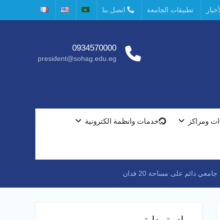
خبار
تطبيقات الجامعة
اتصل بنا
0934570000
president@sohag.edu.eg
ت ومراكز
خدمات وانظمة الكترونية
ي دائم على مساحة 20 فدان
مبادرة بداية