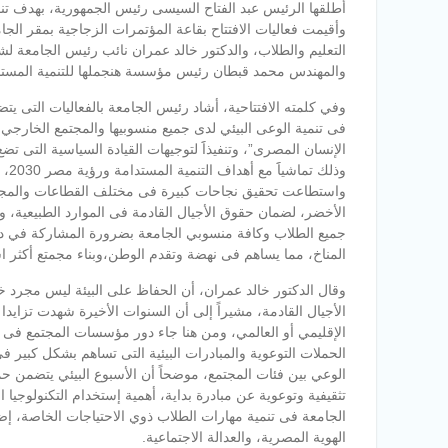
أطلقها الرئيس عبد الفتاح السيسى رئيس الجمهورية، بهدف تن
وأقيمت فعاليات الافتتاح بقاعة المؤتمرات الزجاجية بمقر الج
التعليم والطلاب، والدكتور خالد عمران نائب رئيس الجامعة لش
والمهندس محمد قبطان رئيس مؤسسة هنجملها للتنمية المستد
وفي كلمته الافتتاحية، أشاد رئيس الجامعة بالفعاليات التى يتض
فى تنمية الوعى البيئي لدى جميع منسوبيها والمجتمع الخارجي، 
الإنسان المصرى”، وتنفيذاََ لتوجيهات القيادة السياسية التى ت
وذل
واستطاعت تحقيق نجاحات كبيرة فى مختلف القطاعات والمجالا
جميع الطلاب وكافة منسوبي الجامعة بضرورة المشاركة في دعم
المناخ، مما يساهم فى نهضة وتقدم الوطن،وبناء مجمتع أكثر ا
وقال الدكتور خالد عمران، أن الحفاظ على البيئة ليس مجرد خ
الأجيال القادمة، مشيراً إلى أن السنوات الأخيرة شهدت تزايدا
الإقليمي أو العالمي، ومن هنا جاء دور مؤسسات المجتمع فى ا
الحملات التوعوية والمبادرات البيئية التى تساهم بشكل كبير ف
الوعي بين فئات المجتمع، موضحاً أن الأسبوع البيئي يتضمن ح
تثقيفية وتوعوية عن مبادرة بداية، أهمية إستخدام التكنولوجيا
الجامعة فى تنمية مهارات الطلاب ذوي الاحتياجات الخاصة، إض
الهوية المصرية، والعدالة الاجتماعية.