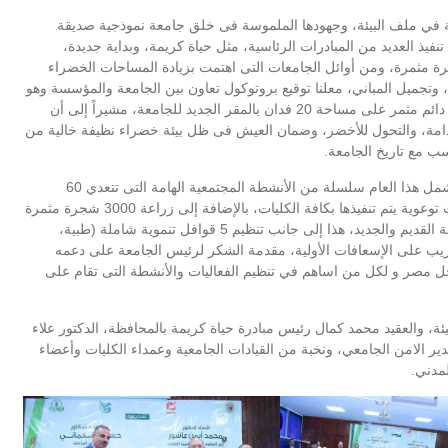
معة في ملف البيئة، وجهودها الملموسة فى خلق جامعة نموذجية صديقة
نفيذ العديد من المبادرات الرئاسية، مثل حياة كريمة، وبداية جديدة،
درة اتحضر للاخضر وزراعة 100 مليون شجرة مثمرة، ومن أوائل الجامعات التى اهتمت بزيادة المساحات الخضراء
وتجميل المباني، معلنا توقيع بروتوكول تعاون بين الجامعة والمؤسسة وهو
الأول من نوعه على مستوى الجامعات المصرية، لتنفيذ مشتل دائم مثمر على مساحة 20 فدان بالمقر الجديد للجامعة، مشيراً إلى أن
لمستدامة، والتحول للأخضر، وضمان العيش فى ظل بيئة خضراء نظيفة خالية من
ب مع تاريخ الجامعة.
وأشارت الدكتورة صباح صابر، إلى أن الأسبوع البيئي الثامن يشمل هذا العام سلسلة من الأنشطة المجتمعية الهامة التى تتعدي 60
فاعلية، وتتنوع ما بين ورش عمل، وندوات تثقيفية، ومحاضرات توعوية يتم تنفيذها بكافة الكليات، بالإضافة إلى زراعة 3000 شجرة مثمرة
بالتعاون مع مؤسسة هنجملها للتنمية المستدامة بمقري الجامعة القديم والجديد، هذا إلى جانب تنظيم 5 قوافل تنموية شاملة (طبية،
لتدريب على الإسعافات الأولية، مقدمة الشكر لرئيس الجامعة على دعمه
جل مصر و لكل من اساهم في تنظيم الفعاليات والأنشطة التى تقام على
يئة، والعقيد محمد كمال رئيس مبادرة حياة كريمة بالمحافظة، الدكتور علاء
الامن الجامعي، ونخبة من القيادات الجامعية وعمداء الكليات وأعضاء
مدني.