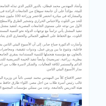
وأشاد المهندس محمد قبطان، بالدور الكبير الذي تبذله الجا
للبيئة، مؤكداً على أن جامعة سوهاج من الجامعات الرائدة فى ت
والمشاركة فى مبا
للحد من التلوث والاحتباس الحراري وتشجير الطرق والاسطح، 
تنفيذ المشتل يأتي تزامناََ مع توجهات الدولة نحو التنمية ا
التلوث، مع الحفاظ على المظهر الجمالي والحضاري الذى يتناس
بيطرية، زراعية، تمريضية)، وأيضاً تنفيذ الخيمة التمريضية ل
الدائم والمستمر لكافة الفعاليات، والشكر لاسرة طلاب من ا
مدار الأسبوع البيئي الثامن.
حضر الافتتاح كلاً من المهندس محمد عيسى نائباً عن وزيرة الب
غالب رئيس أسرة طلاب من اجل مصر، اللواء طارق حافظ مدير 
هيئة التدريس بالجامعة، وعدد من ممثلي مؤسسات المجتمع ال