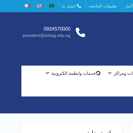
خبار
تطبيقات الجامعة
اتصل بنا
0934570000
president@sohag.edu.eg
ت ومراكز
خدمات وانظمة الكترونية
مبادرة بداية