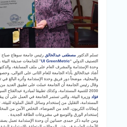
تسلم الدكتور
مصطفى عبدالخالق
رئيس جامعة سوهاج صباح اليو
التصنيف الدولي “
UI GreenMetric
” للجامعات صديقة البيئة 
وحدة الإستدامة والمشرف العام على ملف المسابقة، والدكت
أشاد عبدالخالق بأداء الجامعة للعام الثانى على التوالى، وحصول
والمحلية، موضحاً دور فريق وحدة الإستدامة وأثره البالغ في تكر
وقال رئيس الجامعة أن الجامعة عملت على تطبيق العديد من 
2030 للتنمية المستدامة، وكذلك تطبيقا لمبادرة عبدالفتاح السيسى رئيس الجمهورية “إتحضر للأخضر”، والتي أطلقتها الدكتورة
فؤاد
وزيرة البيئة، والتى تستمر الجامعة في العمل على أن يبق
المستدامة، التقليل من إستخدام وسائل النقل الملوثة للبيئة، 
إنبعاثات الكربون، الحد من الضوضاء، التخلص الآمن من المخل
إستخدام الورق والتوسع في مشروعات الطاقة الجديدة .
ومن جانبه ذكر حمدى حسانين أن وحدة الإستدامة تعمل بصفة 
الأبحاث العلمية في شتى المجالات المتعلقة بالإستدامة البيئية