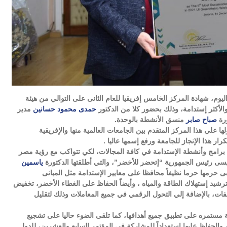
م، شهادة المركز الخامس إفريقيا للعام الثانى على التوالي من هيئة
والأكثر إستدامة، وذلك بحضور كلا من الدكتور
حمدى محمود حسانين
مدير
ورة
صباح صابر
منسق الأنشطة بالوحدة.
ها علي هذا المركز المتقدم بين الجامعات العالمية منها والإفريقية
ار هذا الإنجاز للجامعة ورفع إسمها عاليا .
برامج وأنشطة الإستدامة في كافة المجالات، لكي تتواكب مع رؤية مصر
ياسمين
ى حرمها حرما نظيفاً محافظا على معايير الإستدامة مثل المبانى
ترشيد إستهلاك الطاقة والمياه ، وأيضاً الحفاظ على الغطاء الأخضر، تخفيض
فات، بالإضافة إلي التحول الرقمي في جميع المعاملات وذلك لتقليل
مستمره على تطبيق جميع أهدافها، كما تلقى الضوء حاليا على تشجيع
، والحفاظ عليها إستعداداً للمشاركة في المؤتمر السابع والعشرين، للدول