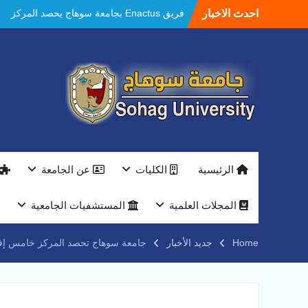
Ski
احدث الاخبار
فريق Enactus بجامعة سوهاج يحصد المركز
t
الاول في الابتكار وتمكين المراة والمركز الثاني
conten
في الاستدامة بالمسابقة القومية Enactus
Egypt 2026
مستشفيات سوهاج الجامعية تحقق إنجازًا طبيًا
جديدًا و تنجح في علاج 3 حالات أكالازيا بتقنية
POEM دون جراحة .
النعماني يلتقي بمدير امن سوهاج الجديد لتقديم
التهنئة عقب توليه مهام منصبه ويشيد بجهود
رجال الشرطه
بجهاز ذكي لتوفير المياه ..جامعة سوهاج تشارك
الرئيسية
الكليات
عن الجامعة
بمعرض الاكاديمية العسكريه علي هامش
المؤتمر العلمى الدولى السادس للاتصالات
النعماني والمدير التنفيذي لشركة وادي النيل
المجلات العلمية
المستشفيات الجامعية
يتابعان تنفيذ أحد أكبر المشروعات الإدارية
والخدمية بجامعة سوهاج الجديدة
Home
جديد الأخبار
جامعة سوهاج تحصد المركز خامس إفريق
جامعة سوهاج تفتح أبوابها لطلاب الثانوية العامة
فى أولى أيام المرحلة الأولى للتنسيق
الإلكتروني للقبول بالجامعات 2026