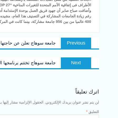
الأطراف فى إتفاقية الأمم المتحدة للتغيرات المناخية “27 COP”، والذي تستضيفه مصر نهاية عام 2022 في شرم الشيخ.
وأضافت صباح صابر أن جهود فريق العمل بوحدة الإستدامة أدت ا
400 عالميا من بين 956 جامعة مشاركة، بينما كانت في المركز 496 العام الماضى.
تصفّح
Previous
Previous
جامعة سوهاج تعلن عن حاجتها 
المقالات
post:
Next
Next
جامعة سوهاج تختتم برنامجها ا
post:
اترك تعليقاً
لن يتم نشر عنوان بريدك الإلكتروني.
الحقول الإلزامية مشار إليها بـ
التعليق
*