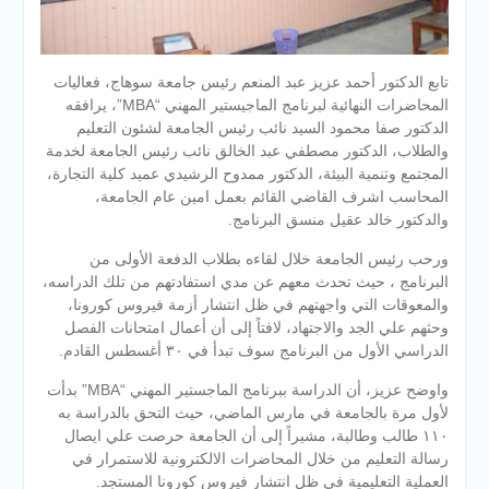
تابع الدكتور أحمد عزيز عبد المنعم رئيس جامعة سوهاج، فعاليات
المحاضرات النهائية لبرنامج الماجيستير المهني “MBA”، يرافقه
الدكتور صفا محمود السيد نائب رئيس الجامعة لشئون التعليم
والطلاب، الدكتور مصطفي عبد الخالق نائب رئيس الجامعة لخدمة
المجتمع وتنمية البيئة، الدكتور ممدوح الرشيدي عميد كلية التجارة،
المحاسب اشرف القاضي القائم بعمل امين عام الجامعة،
والدكتور خالد عقيل منسق البرنامج.
ورحب رئيس الجا
معة خلال لقاءه بطلاب الدفعة الأولى من
البرنامج ، حيث تحدث معهم عن مدي استفادتهم من تلك الدراسه،
والمعوقات التي واجهتهم في ظل انتشار أزمة فيروس كورونا،
وحثهم علي الجد والاجتهاد، لافتاً إلى أن أعمال امتحانات الفصل
الدراسي الأول من البرنامج سوف تبدأ في ٣٠ أغسطس القادم.
واوضح عزيز، أن الدراسة ببرنامج الماجستير المهني “MBA” بدأت
لأول مرة بالجامعة في مارس الماضي، حيث التحق بالدراسة به
١١٠ طالب وطالبة، مشيراً إلى أن الجامعة حرصت علي ايصال
رسالة التعليم من خلال المحاضرات الالكترونية للاستمرار في
العملية التعليمية في ظل انتشار فيروس كورونا المستجد.