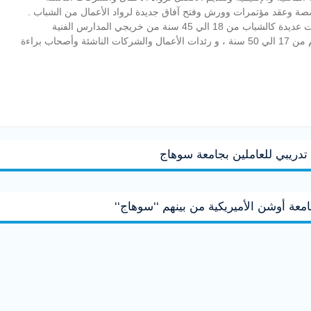
صة وعقد مؤتمرات وورش وفتح آفاق جديدة لرواد الأعمال من الشباب .
وأوضح الدكتور ممدوح الرشيدي الى أن البرتوكول يتضمن فئات عديدة كالشباب من 18 الي 45 سنة من خريجي المدارس الفنية
والجامعات، والفتيات و السيدات الريفيات التي تترواح أعمارهم من 17 الي 50 سنة ، و رئدات الأعمال والشركات الناشئة وأصحاب براءة
 تدريبي للعاملين بجامعة سوهاج