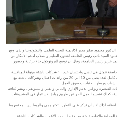
ة سوهاج اليوم الاربعاء الموافق ١٩ سبتمبر، الدكتور محمود صقر مدير اكاديمية البحث العلمي والتكنولوجيا والذي وقع
حمود السيد نائب رئيس الجامعة لشئون التعليم والطلاب لدعم الابتكار من
مد عزيز رئيس الجامعة، وقال ان توقيع البروتوكول جاء برعاية وحضور
أشار الدكتور محمود صقر إلى ان المخرجات المتوقعة من الحاضنة تتمثل في تأهيل واحتضان عدد ١٠ شركات ناشئة مؤهلة للمنافسة
ومتابعتهم مع ايجاد حلول تمويلية وقانونية، تنفيذ برنامج تدريبي كامل لعدد يصل من 10 الي 20 من رائدات اعمال وشركات ناشئة مع
الشباب وربطها باحتياجات سوق العمل .
 الصغيرة وتوفير الدعم الإداري والمالي والفني والتسويقي، ونشر ثقافة
عية، كذلك تشجيع العمل الحر عن طريق زيادة الاستثمار في المشروعات
افظة، لذلك لابد أن تركز على التطور التكنولوجي والربط بين المجتمع بما
لمحلية والإقليمية وتقديم الافضل لرواد الأعمال والشركات الناشئة