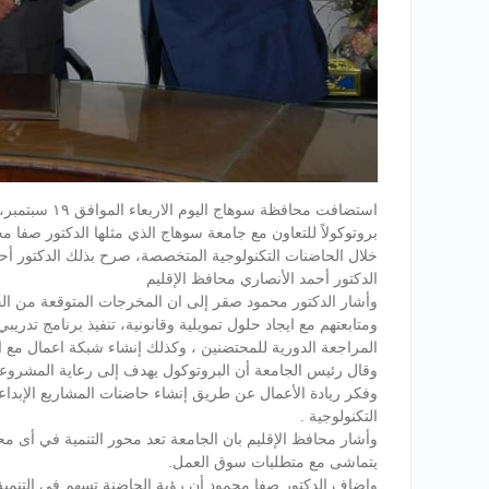
استضافت محافظ
بروتوكولاً للتعاون مع جامعة سوهاج الذي مثلها الدكتور صفا م
خلال الحاضنات التكنولوجية المتخصصة، صرح بذلك الدكتور أح
الدكتور أحمد الأنصاري محافظ الإقليم
و
المراجعة الدورية للمحتضنين ، وكذلك إنشاء شبكة اعمال مع 
وقال رئيس الجامعة أن البروتوكول يهدف إلى رعاية المشروعات
وفكر ريادة الأعمال عن طريق إنشاء حاضنات المشاريع الإبدا
التكنولوجية .
وأشار محافظ الإقليم بان الجامعة تعد محور التنمية في أى مح
يتماشى مع متطلبات سوق العمل.
واضاف الدكتور صفا محمود أن رؤية الحاضنة تسهم في التنمية ا