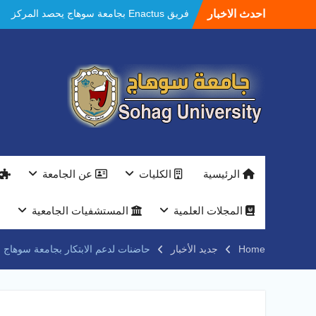
Ski
احدث الاخبار
فريق Enactus بجامعة سوهاج يحصد المركز
t
الاول في الابتكار وتمكين المراة والمركز الثاني
conten
في الاستدامة بالمسابقة القومية Enactus
Egypt 2026
مستشفيات سوهاج الجامعية تحقق إنجازًا طبيًا
جديدًا و تنجح في علاج 3 حالات أكالازيا بتقنية
POEM دون جراحة .
النعماني يلتقي بمدير امن سوهاج الجديد لتقديم
التهنئة عقب توليه مهام منصبه ويشيد بجهود
رجال الشرطه
بجهاز ذكي لتوفير المياه ..جامعة سوهاج تشارك
الرئيسية
الكليات
عن الجامعة
بمعرض الاكاديمية العسكريه علي هامش
المؤتمر العلمى الدولى السادس للاتصالات
النعماني والمدير التنفيذي لشركة وادي النيل
المجلات العلمية
المستشفيات الجامعية
يتابعان تنفيذ أحد أكبر المشروعات الإدارية
والخدمية بجامعة سوهاج الجديدة
Home
جديد الأخبار
حاضنات لدعم الابتكار بجامعة سوهاج با
جامعة سوهاج تفتح أبوابها لطلاب الثانوية العامة
فى أولى أيام المرحلة الأولى للتنسيق
الإلكتروني للقبول بالجامعات 2026