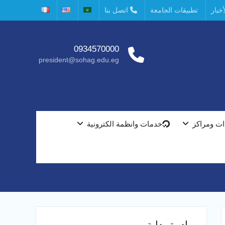
خبار
تطبيقات الجامعة
اتصل بنا
0934570000
president@sohag.edu.eg
ت ومراكز
خدمات وانظمة الكترونية
مبادرة بداية