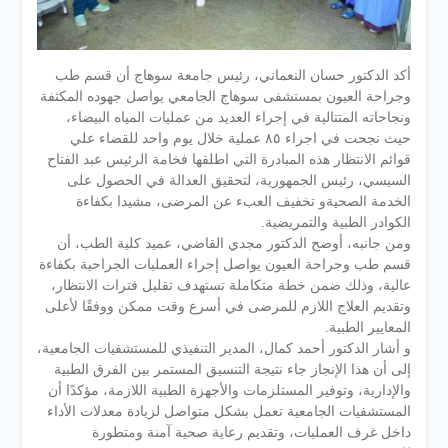
أكد الدكتور حسان النعماني، رئيس جامعة سوهاج أن قسم طب
وجراحة العيون بمستشفى سوهاج الجامعي يواصل جهوده المكثفة
ونجاحاته المتتالية في إجراء العديد من عمليات المياه البيضاء،
حيث نجحت في اجراء ٨٥ عملية خلال يوم واحد للقضاء علي
قوائم الانتظار هذه المبادرة التي اطلقها فخامة الرئيس عبد الفتاح
السيسي، رئيس الجمهورية، لتحقيق العدالة في الحصول على
الخدمة الصحيةو تخفيف العبء عن المرضى، مشيدا بكفاءة
الكوادر الطبية والتمريضية.
ومن جانبه، أوضح الدكتور مجدي القاضي، عميد كلية الطب، أن
قسم طب وجراحة العيون يواصل إجراء العمليات الجراحية بكفاءة
عالية، وذلك ضمن خطة متكاملة تستهدف تقليل فترات الانتظار،
وتقديم العلاج اللازم للمرضى في أسرع وقت ممكن ووفقًا لأعلى
المعايير الطبية.
و أشار الدكتور أحمد كمال، المدير التنفيذي للمستشفيات الجامعية،
إلى أن هذا الإنجاز جاء نتيجة التنسيق المستمر بين الفرق الطبية
والإدارية، وتوفير المستلزمات والأجهزة الطبية اللازمة، مؤكدًا أن
المستشفيات الجامعية تعمل بشكل متواصل لزيادة معدلات الأداء
داخل غرف العمليات، وتقديم رعاية صحية آمنة ومتطورة