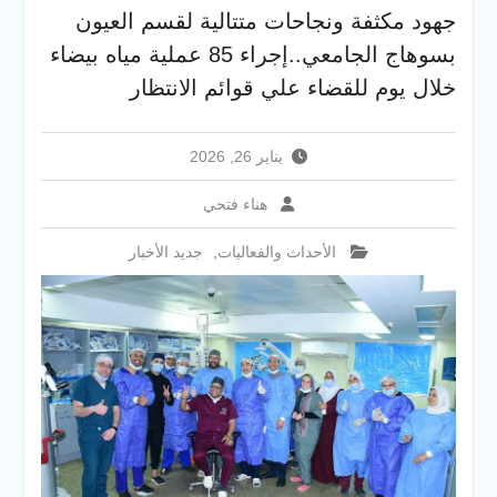
والخدمية بجامعة سوهاج
جهود مكثفة ونجاحات متتالية لقسم العيون
الجديدة
بسوهاج الجامعي..إجراء 85 عملية مياه بيضاء
جامعة سوهاج تفتح أبوابها
لطلاب الثانوية العامة فى أولى
خلال يوم للقضاء علي قوائم الانتظار
أيام المرحلة الأولى للتنسيق
الإلكتروني للقبول بالجامعات
2026
يناير 26, 2026
هناء فتحي
الأحداث والفعاليات
,
جديد الأخبار