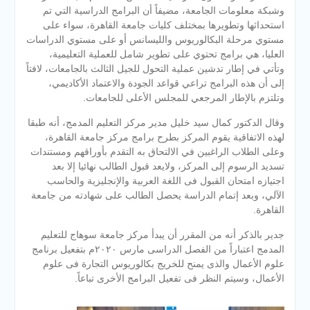
وشبكة معلومات الجامعة، مضيفاً أن البرامج الدراسية التي تم
استحداثها وتطويرها بمختلف كليات جامعة القاهرة، سواء على
مستوي مرحلة البكالوريوس والليسانس أو على مستوي الدراسات
العليا، هي برامج تحتوي على تطوير شامل للعملية التعليمية،
وتأتي في إطار تدشين عملية التحول للجيل الثالث بالجامعات، لافتاً
إلى أن هذه البرامج تراعي قواعد الجودة والاعتماد الأكاديمي،
وتلتزم بالإطار المرجعي للمجلس الأعلى للجامعات.
وقال الدكتور كمال سيد خليل مدير مركز التعليم المدمج، أنه طبقا
لهذه الاتفاقية يقوم المركز بطرح برامج مركز جامعة القاهرة،
وعلى الطلاب الراغبين في الالتحاق به التقدم بأوراقهم ومستندات
تسديد الرسوم إلى المركز، ولايعد قبول الطالب نهائيا إلا بعد
اجتيازه امتحان القبول فى اللغة العربية والإنجليزية والحاسب
الآلي، وبعد إتمام الدراسة يحصل الطالب على شهادته من جامعة
القاهرة.
جدير بالذكر أنه من المقرر أن يبدأ مركز جامعة سوهاج للتعليم
المدمج اعتباراً من الفصل الدراسى مارس ٢٠٢٠م بتفعيل برنامج
علوم الأعمال والذى يمنح للخريج بكالوريوس التجارة فى علوم
الأعمال، وسيتم النظر فى تفعيل البرامج الأخرى تباعاً.