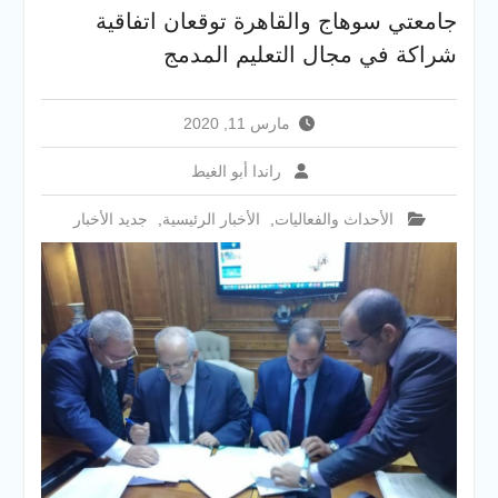
وتمكين المراة والمركز الثاني
جامعتي سوهاج والقاهرة توقعان اتفاقية
في الاستدامة بالمسابقة
شراكة في مجال التعليم المدمج
القومية Enactus Egypt 2026
مستشفيات سوهاج الجامعية
تحقق إنجازًا طبيًا جديدًا و تنجح
مارس 11, 2020
في علاج 3 حالات أكالازيا بتقنية
POEM دون جراحة .
راندا أبو الغيط
الأحداث والفعاليات
,
الأخبار الرئيسية
,
جديد الأخبار