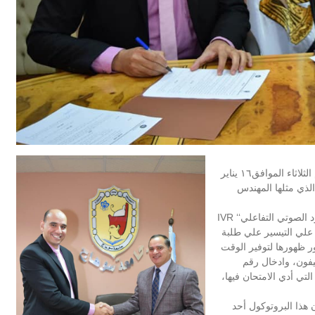
وقع د. احمد عزيز عبد المنعم رئيس جامعة سوهاج صباح اليوم الثلاثاء الموافق١٦ يناير
الذي مثلها المهندس
وقال رئيس الجامعة ان البروتوكول يهدف الي توفير خدمة الرد الصوتي التفاعلي‘‘ IVR
لي التيسير علي طلبة
 ظهورها لتوفير الوقت
يفون، وادخال رقم
تي أدي الامتحان فيها،
هذا البروتوكول أحد