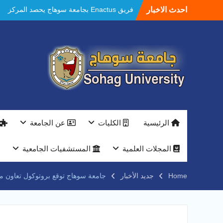
Ski
احدث الاخبار
فريق Enactus بجامعة سوهاج يحصد المركز
t
الاول في الابتكار وتمكين المراة والمركز الثاني
conten
في الاستدامة بالمسابقة القومية Enactus
Egypt 2026
مستشفيات سوهاج الجامعية تحقق إنجازًا طبيًا
جديدًا و تنجح في علاج 3 حالات أكالازيا بتقنية
POEM دون جراحة .
النعماني يلتقي بمدير امن سوهاج الجديد لتقديم
التهنئة عقب توليه مهام منصبه ويشيد بجهود
رجال الشرطه
بجهاز ذكي لتوفير المياه ..جامعة سوهاج تشارك
الرئيسية
الكليات
عن الجامعة
بمعرض الاكاديمية العسكريه علي هامش
المؤتمر العلمى الدولى السادس للاتصالات
النعماني والمدير التنفيذي لشركة وادي النيل
المجلات العلمية
المستشفيات الجامعية
يتابعان تنفيذ أحد أكبر المشروعات الإدارية
والخدمية بجامعة سوهاج الجديدة
Home
جديد الأخبار
جامعة سوهاج توقع بروتوكول تعاون مع 
جامعة سوهاج تفتح أبوابها لطلاب الثانوية العامة
فى أولى أيام المرحلة الأولى للتنسيق
الإلكتروني للقبول بالجامعات 2026