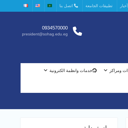
خبار
تطبيقات الجامعة
اتصل بنا
0934570000
president@sohag.edu.eg
ت ومراكز
خدمات وانظمة الكترونية
مبادرة بداية