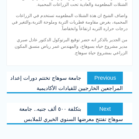
الشتلات المطعومة والعادية تحت الزراعات المحمية.
واضاف الشيخ ان هذة الشتلات المطعومه تستخدم في الزراعات
المحمية، بغرض مقاومة فطريات التربة وملوحة التربة،والتغير في
درجات حراره التربه ارتفاعاً وانخفاضاً.
من الجدير بالذكر انه حضر توقيع البرتوكول الدكتور عادل صبري
مدير مشروع حياه بسوهاج، والمهندس عمر رياض منسق المكون
الزراعي بمشروع حياة سوهاج.
تصفّح
Previous
Previous
جامعة سوهاج تختتم دورات إعداد
المقالات
post:
المراجعين الخارجيين للقيادات الأكاديمية
Next
Next
بتكلفة ٥٠٠ ألف جنيه.. جامعة
post:
سوهاج تفتتح معرضها السنوي الخيري للملابس