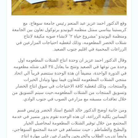
وقع الدكتور احمد عزيز عبد المنعم رئيس جامعة سوهاج، مع
كريستينا بيتاسي ممثل منظمه اليونيدو برتوكول تعاون بين الجامعة
ومنظمة اليونيدو “مشروع حياة ٢” لانشاء صوبه مكيفة لانتاج
شتلات الخضر المطعومه، وذلك لتغطيه احتياجات المزارعين في
الزراعات المحمية في اقليم جنوب الصعيد.
وقال الدكتور احمد عزيز ان وحدة انتاج الشتلات المطعومه اول
وحدة من نوعها في الصعيد وتنتج ما يعادل ٣٥ الف شتله مطعومه
في الدورة الواح
دة، مضيفاً ان هذة الوحدة ستنضم قريباً الي اتحاد
منتجي الشتلات المطعومه للتعاون فيما بينها وتبادل الخبرات
والمنتجات، وذلك لتغطية كافة الاحتياجات في سوق انتاج الخضار
وتسويق المنتجات من الشتلات المطعومه،حيث سيتم التسويق من
خلال تعاقدات مسبقه مع مزارعي الصوب في جنوب الوادي.
ومن جانبة اوضح الدكتور خالد الشيخ استاذ الخضر ورئيس قسم
البساتين بكلية الزراعة، ان هذه الوحده تقوم بدور متميز في خدمة
المجتمع من خلال توفير الشتلات المطعومة لمحاصيل الخيار
والبطيخ والطماطم ، حيث ستساهم في خدمة المجتمع السوهاجي،
وايضاً تدريب الطلاب والخريجين والمزارعين علي مهارة انتاج